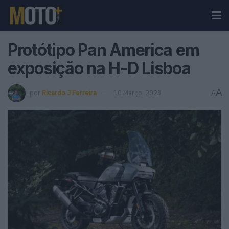
Protótipo Pan America em
exposição na H-D Lisboa
A
por
Ricardo J Ferreira
10 Março, 2023
A