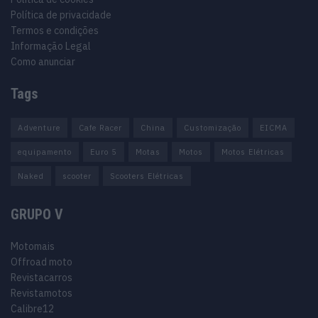
Política de privacidade
Termos e condições
Informação Legal
Como anunciar
Tags
Adventure
Cafe Racer
China
Customização
EICMA
equipamento
Euro 5
Motas
Motos
Motos Elétricas
Naked
scooter
Scooters Elétricas
GRUPO V
Motomais
Offroad moto
Revistacarros
Revistamotos
Calibre12