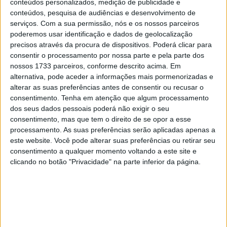
conteúdos personalizados, medição de publicidade e
conteúdos, pesquisa de audiências e desenvolvimento de
serviços.
Com a sua permissão, nós e os nossos parceiros
poderemos usar identificação e dados de geolocalização
precisos através da procura de dispositivos. Poderá clicar para
consentir o processamento por nossa parte e pela parte dos
nossos 1733 parceiros, conforme descrito acima. Em
O protótipo Pan America vai estar exposto na H-D Lisboa
alternativa, pode aceder a informações mais pormenorizadas e
durante os dias 6 e 7 deste mês, esta terça e quarta-feira
alterar as suas preferências antes de consentir ou recusar o
durante dois dias. Se não quiser perder a oportunidade de
consentimento.
Tenha em atenção que algum processamento
dos seus dados pessoais poderá não exigir o seu
conhecer esta grande novidade da marca de Milwaukee,
consentimento, mas que tem o direito de se opor a esse
deve proceder à marcação de visita através do site da
processamento. As suas preferências serão aplicadas apenas a
representação lisboeta da marca.
este website. Você pode alterar suas preferências ou retirar seu
consentimento a qualquer momento voltando a este site e
Para ter acesso ao vivo à Pan America deverá preencher
clicando no botão "Privacidade" na parte inferior da página.
um formulário em
http://hdlisboa.com/visita_panamerica.html
, sendo que é
possível fazer marcações até o limites de 6 pessoas.
Depois de efetuar o seu pedido de agendamento terá de
aguardar até receber um mail de confirmação para a