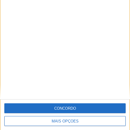
Harley Davidson 2021
Pan América
Ricardo J Ferreira
Apaixonado por motos desde muito cedo, está desde há
muito ligado à Comunicação Social, tendo trabalhado em
diversos meios como AutoHoje, revista Motociclismo,
jornal Volante, revista MotoMagazine e Autosport, entre
outros.
Artigos relacionados
CONCORDO
MAIS OPÇÕES