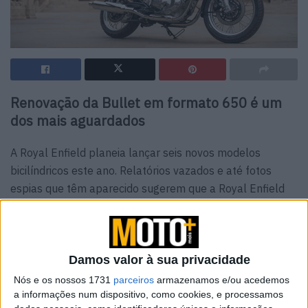
Renovação da Bullet em formato 650 é um
dos mais aguardados
A Royal Enfield planeia lançar seis novos modelos
bicilíndricos este ano. Relatórios vazados e até fotos
espias que têm aparecido sugerem que a Royal Enfield
está a trabalhar em seis novas motos bicilíndricas para
2026, com a Eicher Motors a indicar também um
aumento da produção para cerca de dois milhões de
motos por ano!
Damos valor à sua privacidade
Nós e os nossos 1731
parceiros
armazenamos e/ou acedemos
a informações num dispositivo, como cookies, e processamos