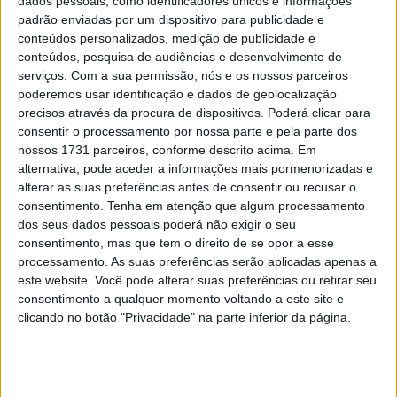
dados pessoais, como identificadores únicos e informações
padrão enviadas por um dispositivo para publicidade e
conteúdos personalizados, medição de publicidade e
conteúdos, pesquisa de audiências e desenvolvimento de
serviços.
Com a sua permissão, nós e os nossos parceiros
poderemos usar identificação e dados de geolocalização
precisos através da procura de dispositivos. Poderá clicar para
consentir o processamento por nossa parte e pela parte dos
nossos 1731 parceiros, conforme descrito acima. Em
alternativa, pode aceder a informações mais pormenorizadas e
alterar as suas preferências antes de consentir ou recusar o
A Eicher Motors, empresa-mãe da Royal Enfield, delineou
consentimento.
Tenha em atenção que algum processamento
dos seus dados pessoais poderá não exigir o seu
esta semana os seus planos para aquele que é, sem
consentimento, mas que tem o direito de se opor a esse
dúvida, o fabricante de motos mais famoso da Índia – e
processamento. As suas preferências serão aplicadas apenas a
chamar-lhes planos ousados seria pouco. Nos últimos
este website. Você pode alterar suas preferências ou retirar seu
anos, a Enfield passou de uma marca arcaica e pouco
consentimento a qualquer momento voltando a este site e
clicando no botão "Privacidade" na parte inferior da página.
conhecida a líder de vendas de motos, sendo agora
considerada uma das principais concorrentes no
segmento de média cilindrada.