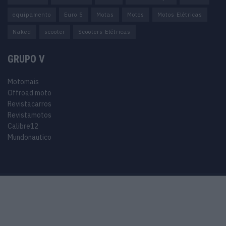
equipamento
Euro 5
Motas
Motos
Motos Elétricas
Naked
scooter
Scooters Elétricas
GRUPO V
Motomais
Offroad moto
Revistacarros
Revistamotos
Calibre12
Mundonautico
Purchase Now
Features
Demo
Support
© 2024 Motomais copyright