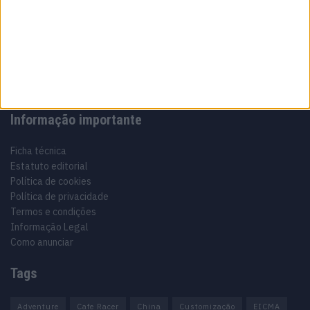
Especialistas em Motos, MotoGP, MXGP, Enduro, SuperBikes,
Motocross, Trial
Informação importante
Ficha técnica
Estatuto editorial
Política de cookies
Política de privacidade
Termos e condições
Informação Legal
Como anunciar
Tags
Adventure
Cafe Racer
China
Customização
EICMA