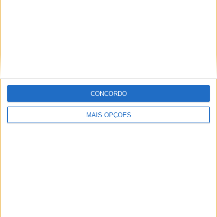
Artigos relacionados
CONCORDO
A lenda da Vulcan continua em 2027
MAIS OPÇÕES
POR
PAULO ARAÚJO
6 AGOSTO, 2026