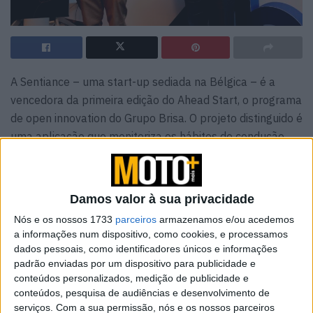
A Sentiance – uma start-up sediada na Bélgica – é a
vencedora da primeira edição do Ahead Start, o programa
de open innovation do Grupo Brisa. O projeto distinguido é
uma aplicação que monitoriza os hábitos de condução,
permitindo antecipar comportamentos de risco e, quando
necessário, intervir em tempo real, assegurando assim
uma condução segura.
Damos valor à sua privacidade
A empresa vencedora vai testar a solução desenvolvida
Nós e os nossos 1733
parceiros
armazenamos e/ou acedemos
a informações num dispositivo, como cookies, e processamos
em ambiente real com o Grupo Brisa, para avaliar o seu
dados pessoais, como identificadores únicos e informações
potencial de implementação integrada na aplicação da
padrão enviadas por um dispositivo para publicidade e
Via Verde. Ana Almeida Simões, diretora de inovação do
conteúdos personalizados, medição de publicidade e
Grupo Brisa considera que
“o projeto da Sentiance
conteúdos, pesquisa de audiências e desenvolvimento de
serviços.
Com a sua permissão, nós e os nossos parceiros
procura responder a um dos maiores desafios na