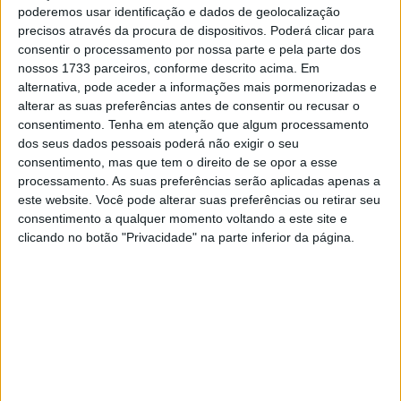
poderemos usar identificação e dados de geolocalização
promoção da segurança rodoviária que é a mudança de
precisos através da procura de dispositivos. Poderá clicar para
comportamentos dos condutores, essencial para reduzir
consentir o processamento por nossa parte e pela parte dos
o número de acidentes e vítimas. Quando lançámos a
nossos 1733 parceiros, conforme descrito acima. Em
alternativa, pode aceder a informações mais pormenorizadas e
nossa call, procurávamos soluções para sensibilizar e
alterar as suas preferências antes de consentir ou recusar o
educar para as melhores práticas de condução e garantir
consentimento.
Tenha em atenção que algum processamento
que todos sabem como atuar em caso de acidente ou
dos seus dados pessoais poderá não exigir o seu
imprevisto e o projeto da Sentiance está muito alinhado
consentimento, mas que tem o direito de se opor a esse
processamento. As suas preferências serão aplicadas apenas a
com este propósito”.
este website. Você pode alterar suas preferências ou retirar seu
consentimento a qualquer momento voltando a este site e
A primeira edição do Ahead Start teve como foco a
clicando no botão "Privacidade" na parte inferior da página.
Segurança Rodoviária e desafiou start-ups nacionais e
internacionais asoluções viáveis de segurança rodoviária.
Desenvolvido em parceria com a Plug and Play, o Ahead
Start contou com a análise de 347 start-ups, e 68
candidatos de 25 países. Os dez finalistas apresentaram
as suas propostas no Demo Day, na sede do Grupo entre
o júri estiveram os membros da Comissão Executiva do