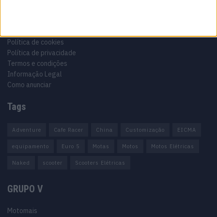
Ficha técnica
Estatuto editorial
Política de cookies
Política de privacidade
Termos e condições
Informação Legal
Como anunciar
Tags
Adventure
Cafe Racer
China
Customização
EICMA
equipamento
Euro 5
Motas
Motos
Motos Elétricas
Naked
scooter
Scooters Elétricas
GRUPO V
Motomais