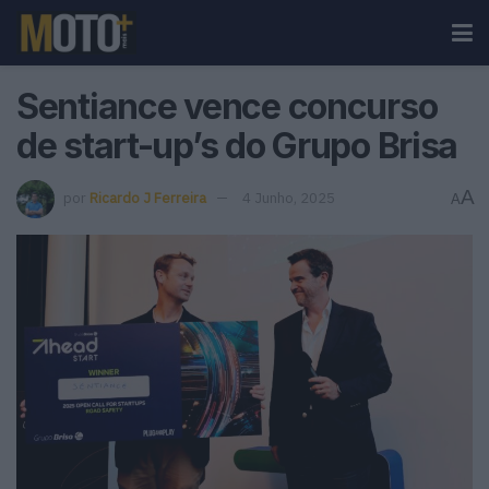
Sentiance vence concurso
de start-up’s do Grupo Brisa
A
por
Ricardo J Ferreira
4 Junho, 2025
A