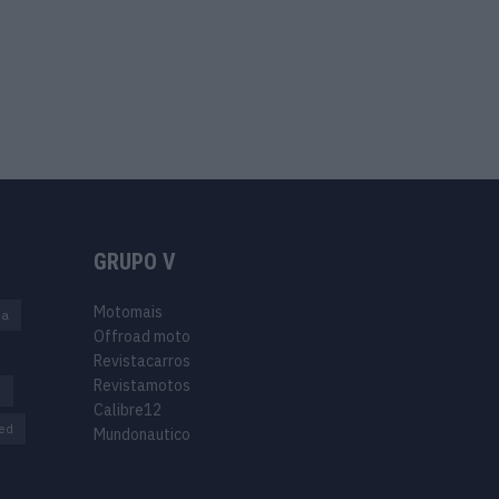
GRUPO V
Motomais
na
Offroad moto
Revistacarros
Revistamotos
s
Calibre12
ed
Mundonautico