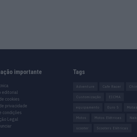
mação importante
Tags
cnica
Adventure
Cafe Racer
Chi
 editorial
Customização
EICMA
 de cookies
 de privacidade
equipamento
Euro 5
Mota
e condições
Motos
Motos Elétricas
Nak
ção Legal
unciar
scooter
Scooters Elétricas