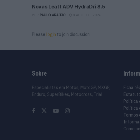
Novas Leatt ADV HydraDri 8.5
POR
PAULO ARAÚJO
8 AGOSTO, 2026
Please
login
to join discussion
Sobre
Infor
Especialistas em Motos, MotoGP, MXGP,
Ficha té
Enduro, SuperBikes, Motocross, Trial
Estatuto
Política
Política
Termos 
Informa
Como an