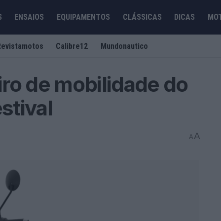
S
ENSAIOS
EQUIPAMENTOS
CLÁSSICAS
DICAS
MO
Revistamotos
Calibre12
Mundonautico
ro de mobilidade do
stival
A
A