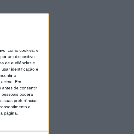
vo, como cookies, e
por um dispositivo
sa de audiências e
usar identificação e
nsentir o
o acima. Em
s antes de consentir
 pessoais poderá
s suas preferências
 consentimento a
da página.