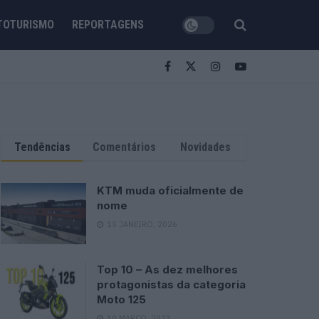
TOTURISMO
REPORTAGENS
Tendências
Comentários
Novidades
KTM muda oficialmente de
nome
15 JANEIRO, 2026
Top 10 – As dez melhores
protagonistas da categoria
Moto 125
10 MARÇO, 2023