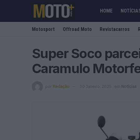
HOME
NOTÍCIA
Motosport
Offroad Moto
Revistacarros
Super Soco parcei
Caramulo Motorfe
por
Redação
30 Janeiro, 2025
em
Notícias