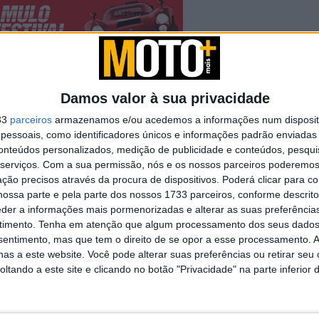
s consecutivo foi a marca de motos elétrica mais
sim na sua afirmação com a verdadeira solução de
Damos valor à sua privacidade
33
parceiros
armazenamos e/ou acedemos a informações num dispositi
essoais, como identificadores únicos e informações padrão enviadas 
conteúdos personalizados, medição de publicidade e conteúdos, pesqui
serviços.
Com a sua permissão, nós e os nossos parceiros poderemos 
ção precisos através da procura de dispositivos. Poderá clicar para co
Novas Leatt ADV HydraDri
ossa parte e pela parte dos nossos 1733 parceiros, conforme descrit
8.5
eder a informações mais pormenorizadas e alterar as suas preferência
8 AGOSTO, 2026
timento.
Tenha em atenção que algum processamento dos seus dados
nsentimento, mas que tem o direito de se opor a esse processamento. A
as a este website. Você pode alterar suas preferências ou retirar seu
tando a este site e clicando no botão "Privacidade" na parte inferior 
tival
Evento
Mobilidade Eléctrica
Parceria