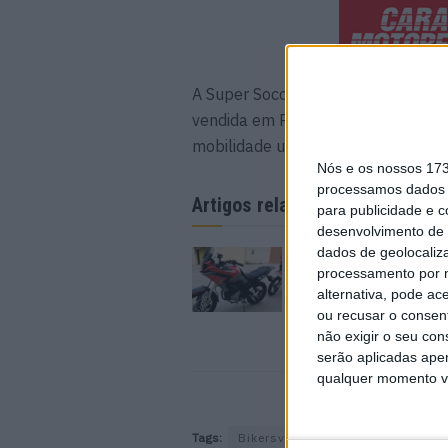
A Super Soco, que pelo segundo mê
vendida em Portugal, prossegue as
mobilidade urbana elétrica.
Nós e os nossos 17
processamos dados p
Artigos relacionados
para publicidade e 
desenvolvimento de 
dados de geolocaliza
Bultaco Rally GT 300
processamento por n
revelada
alternativa, pode ac
8 AGOSTO, 2026
ou recusar o consen
não exigir o seu co
serão aplicadas apen
qualquer momento vol
Tags:
Bikersville
Caramulo Motorfes