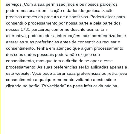
serviços.
Com a sua permissão, nós e os nossos parceiros
poderemos usar identificação e dados de geolocalização
Atualmente, a Suzuki oferece duas motos de estrada: a
precisos através da procura de dispositivos. Poderá clicar para
naked GSX-8S e a carenada GSX-8R , que usam o mesmo
consentir o processamento por nossa parte e pela parte dos
motor e quadro e têm designações semelhantes:
nossos 1731 parceiros, conforme descrito acima. Em
GSX800RQ para a naked e GSX8000FRQ para o modelo
alternativa, pode aceder a informações mais pormenorizadas e
alterar as suas preferências antes de consentir ou recusar o
com carenagem. Mas, para 2026 , há duas novas
consentimento.
Tenha em atenção que algum processamento
homologações: GSX800TRQ e GSX8000TTRQB.
dos seus dados pessoais poderá não exigir o seu
consentimento, mas que tem o direito de se opor a esse
Artigos relacionados
processamento. As suas preferências serão aplicadas apenas a
este website. Você pode alterar suas preferências ou retirar seu
consentimento a qualquer momento voltando a este site e
Indian Motorcycle encolhe gama Scout
clicando no botão "Privacidade" na parte inferior da página.
5 AGOSTO, 2026
Volkswagen com queda de 33% nos lucros:
más notícias para a Ducati
5 AGOSTO, 2026