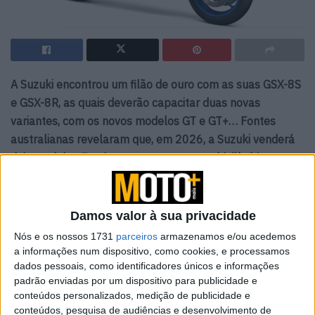
A Suzuki encontrou um filão de ouro com as suas GSX-8S
e GSX-8R, as quais deverão capacitar duas novas
variantes, com os novos modelos GT e GT+… Fontes
australianas revelaram que, em 2026, a Suzuki venderá
dois modelos Touring com o novo motor bicilíndrico em
linha.
Desde que lançou o seu motor bicilíndrico em linha de
Damos valor à sua privacidade
776 cc, que equipa a V-Strom 800 , a GSX-8S e a GSX-8R ,
Nós e os nossos 1731
parceiros
armazenamos e/ou acedemos
a Suzuki não apresentou muitas novidades… até agora.
a informações num dispositivo, como cookies, e processamos
Porém, a marca japonesa homologou os documentos
dados pessoais, como identificadores únicos e informações
correspondentes na Austrália para dois novos modelos,
padrão enviadas por um dispositivo para publicidade e
conforme descobriram os nossos colegas da
conteúdos personalizados, medição de publicidade e
conteúdos, pesquisa de audiências e desenvolvimento de
cycleworld.com .