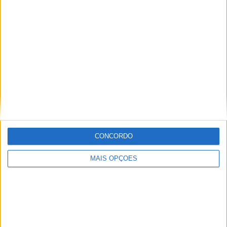
muito ligado à Comunicação Social, tendo trabalhado em
diversos meios como AutoHoje, revista Motociclismo,
jornal Volante, revista MotoMagazine e Autosport, entre
outros.
Artigos relacionados
CONCORDO
MAIS OPÇÕES
Indian Motorcycle encolhe gama Scout
POR
PAULO ARAÚJO
5 AGOSTO, 2026