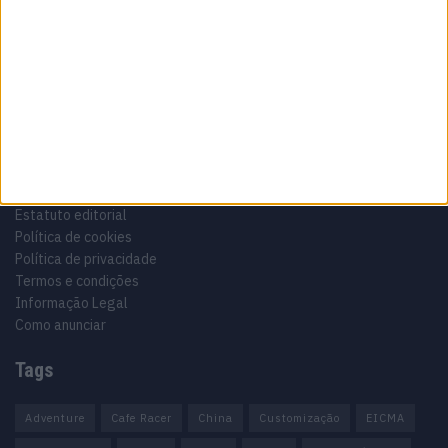
Especialistas em Motos, MotoGP, MXGP, Enduro, SuperBikes,
Motocross, Trial
Informação importante
Ficha técnica
Estatuto editorial
Política de cookies
Política de privacidade
Termos e condições
Informação Legal
Como anunciar
Tags
Adventure
Cafe Racer
China
Customização
EICMA