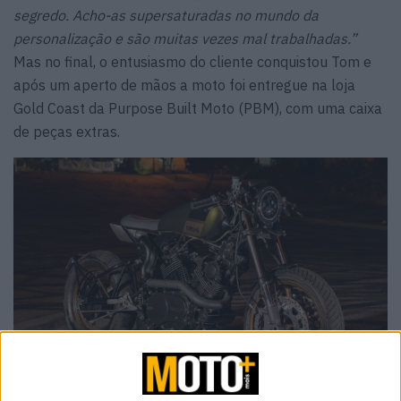
segredo. Acho-as supersaturadas no mundo da
personalização e são muitas vezes mal trabalhadas.”
Mas no final, o entusiasmo do cliente conquistou Tom e
após um aperto de mãos a moto foi entregue na loja
Gold Coast da Purpose Built Moto (PBM), com uma caixa
de peças extras.