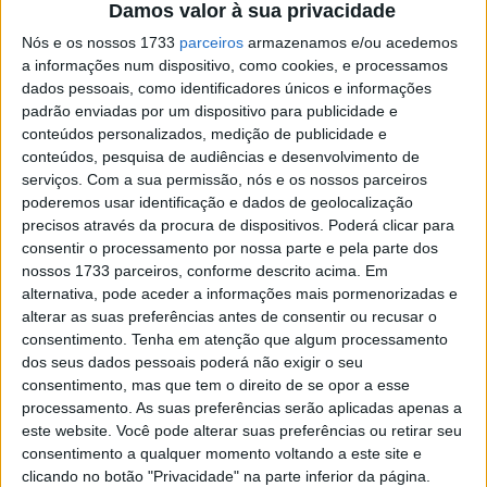
“Ele estava apaixonado e muito interessado em ter uma
Damos valor à sua privacidade
moto construída especificamente para esse fim e estava
Nós e os nossos 1733
parceiros
armazenamos e/ou acedemos
decidido a apostar na sua
Yamaha XV750 Virago Midnight
a informações num dispositivo, como cookies, e processamos
Special de 1981
”,
acrescentou Tom.
“Inclusive já tinha
dados pessoais, como identificadores únicos e informações
padrão enviadas por um dispositivo para publicidade e
começado a adquirir peças e a fazer algumas
conteúdos personalizados, medição de publicidade e
modificações. A partir daí, pude perceber que ele queria
conteúdos, pesquisa de audiências e desenvolvimento de
que o trabalho fosse feito corretamente.”
serviços.
Com a sua permissão, nós e os nossos parceiros
poderemos usar identificação e dados de geolocalização
A moto chegou à PBM com a frente de uma Yamaha R1 e
precisos através da procura de dispositivos. Poderá clicar para
a roda traseira de uma outra Yamaha XV.
Os objetivos do
consentir o processamento por nossa parte e pela parte dos
nossos 1733 parceiros, conforme descrito acima. Em
projeto rapidamente ficaram claros; melhor desempenho
alternativa, pode aceder a informações mais pormenorizadas e
e manuseamento, e uma linha afiada e moderna.
Um
alterar as suas preferências antes de consentir ou recusar o
escape agressivo também estava na lista de desejos do
consentimento.
Tenha em atenção que algum processamento
proprietário.
dos seus dados pessoais poderá não exigir o seu
consentimento, mas que tem o direito de se opor a esse
processamento. As suas preferências serão aplicadas apenas a
Artigos relacionados
este website. Você pode alterar suas preferências ou retirar seu
consentimento a qualquer momento voltando a este site e
Bultaco Rally GT 300 revelada
clicando no botão "Privacidade" na parte inferior da página.