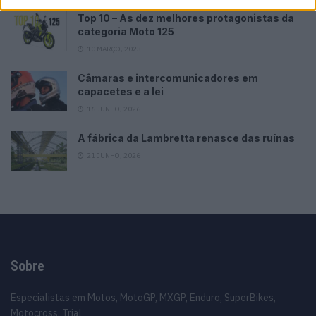
Top 10 – As dez melhores protagonistas da
categoria Moto 125
10 MARÇO, 2023
Câmaras e intercomunicadores em
capacetes e a lei
16 JUNHO, 2026
A fábrica da Lambretta renasce das ruínas
21 JUNHO, 2026
Sobre
Especialistas em Motos, MotoGP, MXGP, Enduro, SuperBikes,
Motocross, Trial