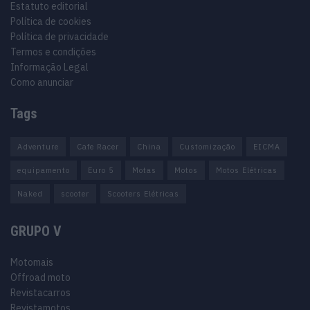
Estatuto editorial
Política de cookies
Política de privacidade
Termos e condições
Informação Legal
Como anunciar
Tags
Adventure
Cafe Racer
China
Customização
EICMA
equipamento
Euro 5
Motas
Motos
Motos Elétricas
Naked
scooter
Scooters Elétricas
GRUPO V
Motomais
Offroad moto
Revistacarros
Revistamotos