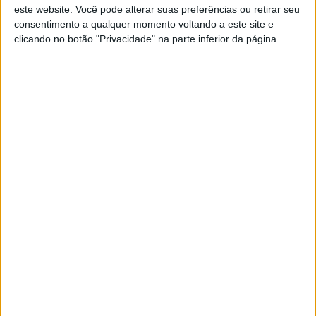
este website. Você pode alterar suas preferências ou retirar seu
consentimento a qualquer momento voltando a este site e
clicando no botão "Privacidade" na parte inferior da página.
Quando arrancamos numa moto
Adventure
a sensação
imediata de controle é notória pois tudo parece estar à
mão de uma forma natural, com o guiador largo que
permite conduzir a moto com uma sensação de controle
e precisão muito maior, mesmo a baixa velocidade e em
manobras. O facto de a moto ser também mais alta
permite-nos ter uma visibilidade acrescida sobre o que se
passa ao nosso redor aumentando assim a sensação de