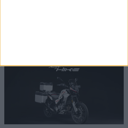
Parlamento Europeu lança novo Clube de
Eurodeputados Motociclistas
POR
PAULO ARAÚJO
6 AGOSTO, 2026