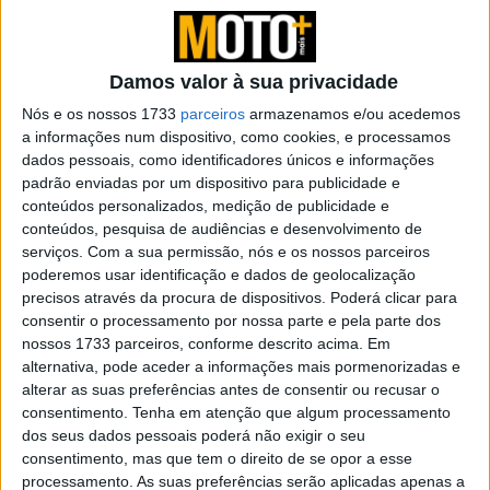
Damos valor à sua privacidade
De início as motos Adventure têm uma vantagem
relativamente às restantes permitindo uma adaptação
Nós e os nossos 1733
parceiros
armazenamos e/ou acedemos
a informações num dispositivo, como cookies, e processamos
mais rápida graças a uma posição de condução quase
dados pessoais, como identificadores únicos e informações
natural, com a qual nos sentimos de imediato mais à
padrão enviadas por um dispositivo para publicidade e
vontade. Com uma postura direita e descontraída, onde
conteúdos personalizados, medição de publicidade e
os punhos e todos os comandos estão localizados
conteúdos, pesquisa de audiências e desenvolvimento de
serviços.
Com a sua permissão, nós e os nossos parceiros
praticamente na extensão natural dos braços, com os
poderemos usar identificação e dados de geolocalização
joelhos e pernas ligeiramente fletidas sobre os pisa-pés,
precisos através da procura de dispositivos. Poderá clicar para
assumimos uma posição que nos permite ter uma visão
consentir o processamento por nossa parte e pela parte dos
melhorada do que se passa na nossa frente, que inspira
nossos 1733 parceiros, conforme descrito acima. Em
mais confiança e garante maior conforto para
alternativa, pode aceder a informações mais pormenorizadas e
alterar as suas preferências antes de consentir ou recusar o
realizarmos trajectos de viagem mais longos com menos
consentimento.
Tenha em atenção que algum processamento
cansaço.
dos seus dados pessoais poderá não exigir o seu
consentimento, mas que tem o direito de se opor a esse
processamento. As suas preferências serão aplicadas apenas a