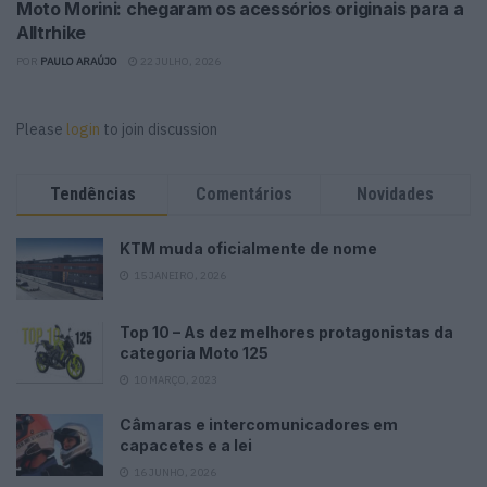
Moto Morini: chegaram os acessórios originais para a
Alltrhike
POR
PAULO ARAÚJO
22 JULHO, 2026
Please
login
to join discussion
Tendências
Comentários
Novidades
KTM muda oficialmente de nome
15 JANEIRO, 2026
Top 10 – As dez melhores protagonistas da
categoria Moto 125
10 MARÇO, 2023
Câmaras e intercomunicadores em
capacetes e a lei
16 JUNHO, 2026