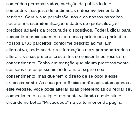
conteúdos personalizados, medição de publicidade e
esquecemo-nos que estas motos pesam 200 Kg e muitas
conteúdos, pesquisa de audiências e desenvolvimento de
vezes mais e que apenas pilotos com muita experiência
serviços.
Com a sua permissão, nós e os nossos parceiros
poderão realizar aquele tipo de manobras e ultrapassar
poderemos usar identificação e dados de geolocalização
precisos através da procura de dispositivos. Poderá clicar para
aquele tipo de obstáculos, a maioria das vezes repetindo
consentir o processamento por nossa parte e pela parte dos
“takes” até ficar perfeito na “fotografia”.
nossos 1733 parceiros, conforme descrito acima. Em
alternativa, pode aceder a informações mais pormenorizadas e
Por outro lado esquecemo-nos também que, quer no dia
alterar as suas preferências antes de consentir ou recusar o
a dia quer mesmo numa viagem de Aventura, a grande
consentimento.
Tenha em atenção que algum processamento
maioria do percurso será sempre realizado em alcatrão…
dos seus dados pessoais poderá não exigir o seu
consentimento, mas que tem o direito de se opor a esse
ou seja, o setup da moto ou a sua tipologia não deve ser
processamento. As suas preferências serão aplicadas apenas a
pensado exclusivamente para aqueles 10% de estradões
este website. Você pode alterar suas preferências ou retirar seu
de terra, com mais ou menos areia e ou lama ( os menos
consentimento a qualquer momento voltando a este site e
experientes esqueçam as dunas ) que iremos realizar, já
clicando no botão "Privacidade" na parte inferior da página.
que os restantes 90% do percurso poderão ser
penalizados por uma preparação que não os considerou,
sacrificando assim o conforto e a segurança do utilizador
durante a maior parte da sua viagem.