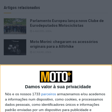
Artigos relacionados
Parlamento Europeu lança novo Clube de
Eurodeputados Motociclistas
6 AGOSTO, 2026
Moto Morini: chegaram os acessórios
originais para a Alltrhike
22 JULHO, 2026
Inclusivamente, em muitos dos vídeos que vemos de
Damos valor à sua privacidade
promoção da maioria das motos Adventure do mercado,
Nós e os nossos 1733
parceiros
armazenamos e/ou acedemos
somos levados a pensar que com um determinado
a informações num dispositivo, como cookies, e processamos
dados pessoais, como identificadores únicos e informações
modelo poderemos enfrentar qualquer desafio e
padrão enviadas por um dispositivo para publicidade e
qualquer obstáculo. Ora nada mais longe da verdade pois