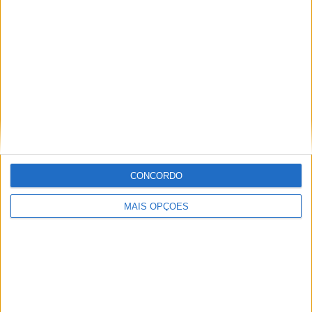
Sport Pack
que inclui Escape de rendimento
Termignoni, tampa lateral de bomba de água em
alumínio anodizado e piscas em LED.
Urban Pack
este último inclui Top case, saco de
depósito e tomadas de corrente USB.
CONCORDO
MAIS OPÇÕES