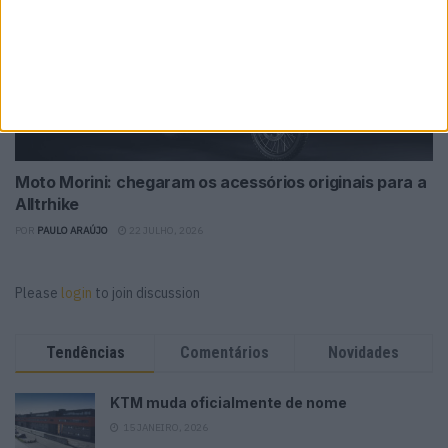
Moto Morini: chegaram os acessórios originais para a
Alltrhike
POR
PAULO ARAÚJO
22 JULHO, 2026
Please
login
to join discussion
Tendências
Comentários
Novidades
KTM muda oficialmente de nome
15 JANEIRO, 2026