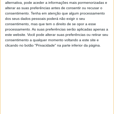
alternativa, pode aceder a informações mais pormenorizadas e
Diogo Moreira terminou em sexto, batendo Ryusei
alterar as suas preferências antes de consentir ou recusar o
Yamanaka, Daniel Holgado e Sergio García, com
consentimento.
Tenha em atenção que algum processamento
dos seus dados pessoais poderá não exigir o seu
Syarifuddin Azman, a correr em casa, a terminar a
consentimento, mas que tem o direito de se opor a esse
primeira sessão do fim de semana no top-10.
processamento. As suas preferências serão aplicadas apenas a
este website. Você pode alterar suas preferências ou retirar seu
A segunda sessão de treinos livres de Moto3 tem início
consentimento a qualquer momento voltando a este site e
marcado para as 6h15.
clicando no botão "Privacidade" na parte inferior da página.
Artigos relacionados
Parlamento Europeu lança novo Clube de
Eurodeputados Motociclistas
6 AGOSTO, 2026
Moto Morini: chegaram os acessórios
originais para a Alltrhike
22 JULHO, 2026