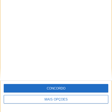
Parlamento Europeu lança novo Clube de
Eurodeputados Motociclistas
POR
PAULO ARAÚJO
6 AGOSTO, 2026
CONCORDO
MAIS OPÇÕES
Moto Morini: chegaram os acessórios originais para a
Alltrhike