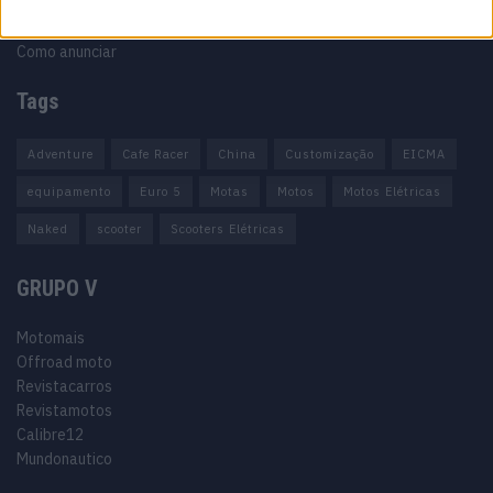
Termos e condições
Informação Legal
Como anunciar
Tags
Adventure
Cafe Racer
China
Customização
EICMA
equipamento
Euro 5
Motas
Motos
Motos Elétricas
Naked
scooter
Scooters Elétricas
GRUPO V
Motomais
Offroad moto
Revistacarros
Revistamotos
Calibre12
Mundonautico