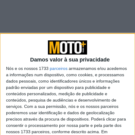
Dennis Foggia (Leopard Racing) foi o piloto mais rápido
Damos valor à sua privacidade
da primeira sessão de treinos livres do Grande Prémio da
Nós e os nossos 1733
parceiros
armazenamos e/ou acedemos
Malásia de Moto3. O italiano fez a sua melhor volta em
a informações num dispositivo, como cookies, e processamos
dados pessoais, como identificadores únicos e informações
2:12.226 minutos, batendo Ayumu Sasaki (Sterilgarda
padrão enviadas por um dispositivo para publicidade e
Husqvarna Max) por 70 milésimos, com Jaume Masia
conteúdos personalizados, medição de publicidade e
(Red Bull KTM Ajo) a ficar já a 625 milésimos do líder.
conteúdos, pesquisa de audiências e desenvolvimento de
serviços.
Com a sua permissão, nós e os nossos parceiros
Numa sessão disputada na íntegra em piso seco
poderemos usar identificação e dados de geolocalização
(esperando-se que a chuva seja um fator durante o fim
precisos através da procura de dispositivos. Poderá clicar para
consentir o processamento por nossa parte e pela parte dos
de semana), Riccardo Rossi foi quarto classificado, à
nossos 1733 parceiros, conforme descrito acima. Em
frente de Izan Guevara, já coroado campeão de Moto3.