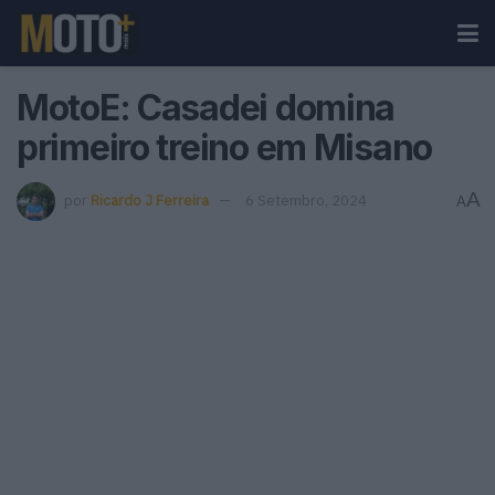
MotoE: Casadei domina
primeiro treino em Misano
A
por
Ricardo J Ferreira
6 Setembro, 2024
A