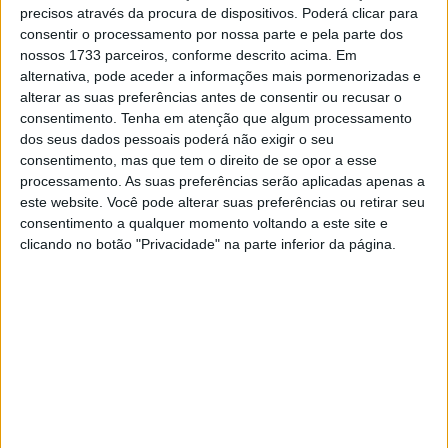
precisos através da procura de dispositivos. Poderá clicar para
Zoccone e Eric Granardo, ambos também muito fortes
consentir o processamento por nossa parte e pela parte dos
neste primeiro treino de MotoE.
nossos 1733 parceiros, conforme descrito acima. Em
alternativa, pode aceder a informações mais pormenorizadas e
Zaccone bateu o anterior recorde de volta (1’40,593 min)
alterar as suas preferências antes de consentir ou recusar o
regstado em 2023 pelo espanhol Hector Garzo. Maria
consentimento.
Tenha em atenção que algum processamento
dos seus dados pessoais poderá não exigir o seu
Herrera que este ano participa em duas classes distintas
consentimento, mas que tem o direito de se opor a esse
– Mundial Feminino e MotoE – entrou no top 15,
processamento. As suas preferências serão aplicadas apenas a
concluindo a sessão a 1,57 segundos do melhor tempo.
este website. Você pode alterar suas preferências ou retirar seu
consentimento a qualquer momento voltando a este site e
As qualificações de MotoE (Q1 e Q2) que irão definir a
clicando no botão "Privacidade" na parte inferior da página.
pole-position da categoria têm início às 16h05 desta
sexta-feira.
Artigos relacionados
Novos Polaris apresentados
7 AGOSTO, 2026