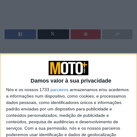
Mattia Casadei (LCR-E Team) foi o mais rápido
no primeiro treino de MotoE do GP de San
Marino com uma volta de 1’40.484 minutos,
Damos valor à sua privacidade
batendo o segundo classificado Jordi Torres
Nós e os nossos 1733
parceiros
armazenamos e/ou acedemos
(Openbank Aspar Team) por 124 milésimos.
a informações num dispositivo, como cookies, e processamos
Alessandro Zaccone foi o terceiro mais rápido,
dados pessoais, como identificadores únicos e informações
a 148 milésimos.
padrão enviadas por um dispositivo para publicidade e
conteúdos personalizados, medição de publicidade e
O italiano da LCR estabeleceu o melhor tempo da sessão
conteúdos, pesquisa de audiências e desenvolvimento de
na 7ª volta, que na volta anterior esteve na na posse de
serviços.
Com a sua permissão, nós e os nossos parceiros
poderemos usar identificação e dados de geolocalização
Jordi Torres (1’40.608 min) depois bater os tempos de