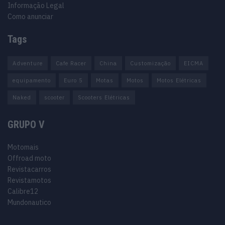
Informação Legal
Como anunciar
Tags
Adventure
Cafe Racer
China
Customização
EICMA
equipamento
Euro 5
Motas
Motos
Motos Elétricas
Naked
scooter
Scooters Elétricas
GRUPO V
Motomais
Offroad moto
Revistacarros
Revistamotos
Calibre12
Mundonautico