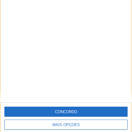
Parlamento Europeu lança novo Clube de
Eurodeputados Motociclistas
POR
PAULO ARAÚJO
6 AGOSTO, 2026
CONCORDO
MAIS OPÇÕES