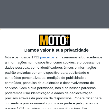
Aleix Espargaró tem-se exibido a um nível alto este ano,
Damos valor à sua privacidade
estando a apenas três pontos do líder do campeonato,
Nós e os nossos 1731
parceiros
armazenamos e/ou acedemos
Fabio Quartararo, após três corridas. O espanhol garante
a informações num dispositivo, como cookies, e processamos
que isso não lhe traz pressão acrescida, dizendo que está
dados pessoais, como identificadores únicos e informações
padrão enviadas por um dispositivo para publicidade e
a aproveitar o momento.
conteúdos personalizados, medição de publicidade e
conteúdos, pesquisa de audiências e desenvolvimento de
“Não esperava estar a lutar pelo título. Estamos na luta
serviços.
Com a sua permissão, nós e os nossos parceiros
depois da quinta corrida, isso é certo. Estamos a apenas
poderemos usar identificação e dados de geolocalização
três pontos do Fabio, campeão do ano passado. Esperava
precisos através da procura de dispositivos. Poderá clicar para
ter um nível alto este ano, mas talvez não tanto. Acho
consentir o processamento por nossa parte e pela parte dos
que estou num bom nível, mas também estava no ano
nossos 1731 parceiros, conforme descrito acima. Em