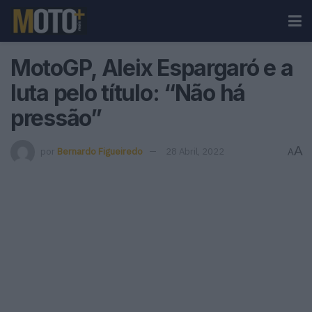
MotoGP, Aleix Espargaró e a
luta pelo título: “Não há
pressão”
A
por
Bernardo Figueiredo
28 Abril, 2022
A