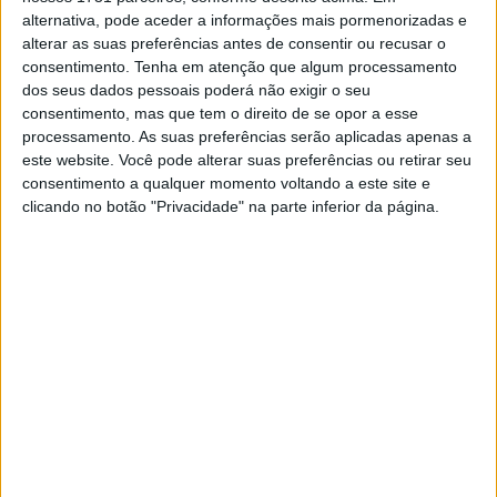
alternativa, pode aceder a informações mais pormenorizadas e
passado”
, disse.
alterar as suas preferências antes de consentir ou recusar o
consentimento.
Tenha em atenção que algum processamento
“Mas precisas de ter uma moto competitiva e este ano a
dos seus dados pessoais poderá não exigir o seu
Aprilia trouxe uma moto competitiva que se adequa ao
consentimento, mas que tem o direito de se opor a esse
meu estilo. Provei que sou forte com esta moto este ano.
processamento. As suas preferências serão aplicadas apenas a
Sinceramente, não há pressão. Não estou a pensar no
este website. Você pode alterar suas preferências ou retirar seu
consentimento a qualquer momento voltando a este site e
campeonato, estou super relaxado, a desfrutar muito
clicando no botão "Privacidade" na parte inferior da página.
deste momento. Demorei muito tempo a chegar a este
ponto da carreira”
, referiu.
Artigos relacionados
Parlamento Europeu lança novo Clube de
Eurodeputados Motociclistas
6 AGOSTO, 2026
Moto Morini: chegaram os acessórios
originais para a Alltrhike
22 JULHO, 2026