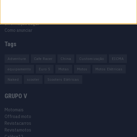
Política de cookies
Política de privacidade
Termos e condições
Informação Legal
Como anunciar
Tags
Adventure
Cafe Racer
China
Customização
EICMA
equipamento
Euro 5
Motas
Motos
Motos Elétricas
Naked
scooter
Scooters Elétricas
GRUPO V
Motomais
Offroad moto
Revistacarros
Revistamotos
Calibre12