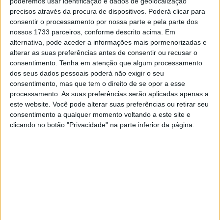
poderemos usar identificação e dados de geolocalização
desempenho notável ao vencer o Grande Prémio da
precisos através da procura de dispositivos. Poderá clicar para
consentir o processamento por nossa parte e pela parte dos
Áustria após uma intensa disputa com outros pilotos de
nossos 1733 parceiros, conforme descrito acima. Em
topo. Esta vitória solidificou a sua reputação no circuito,
alternativa, pode aceder a informações mais pormenorizadas e
destacando a sua capacidade de gerir a pressão e
alterar as suas preferências antes de consentir ou recusar o
executar estratégias eficazes numa pista que favorece a
consentimento.
Tenha em atenção que algum processamento
dos seus dados pessoais poderá não exigir o seu
potência das motos. O circuito tem características que se
consentimento, mas que tem o direito de se opor a esse
alinham perfeitamente com os pontos fortes da Ducati,
processamento. As suas preferências serão aplicadas apenas a
permitindo a Bagnaia explorar ao máximo a potência e a
este website. Você pode alterar suas preferências ou retirar seu
estabilidade da sua moto.
consentimento a qualquer momento voltando a este site e
clicando no botão "Privacidade" na parte inferior da página.
Além disso, Bagnaia foi líder em várias corridas no Red
Bull Ring, com um impressionante total de 42 voltas na
liderança, um feito que poucos pilotos conseguem
alcançar. Este desempenho consistente ao longo dos
anos sugere que Bagnaia não só conhece bem o circuito,
como também sabe como tirar o melhor partido da sua
moto nas condições desafiantes da pista austríaca. Este