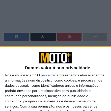
O piloto da Ducati, Francesco “Pecco” Bagnaia, tem um
registo impressionante no circuito Red Bull Ring, na
Áustria, no campeonato de MotoGP. Este circuito, é
Damos valor à sua privacidade
conhecido pelas suas rectas longas e curvas desafiantes,
parece ser um circuito favorável ao estilo de pilotagem
Nós e os nossos 1733
parceiros
armazenamos e/ou acedemos
a informações num dispositivo, como cookies, e processamos
de Bagnaia e ao desempenho da sua Ducati. Nas últimas
dados pessoais, como identificadores únicos e informações
corridas no Red Bull Ring, Bagnaia tem mostrado
padrão enviadas por um dispositivo para publicidade e
consistência e habilidade, conseguindo liderar várias
conteúdos personalizados, medição de publicidade e
voltas e destacar-se como um dos favoritos na grelha.
conteúdos, pesquisa de audiências e desenvolvimento de
serviços.
Com a sua permissão, nós e os nossos parceiros
Em particular, na temporada de 2022, Bagnaia teve um