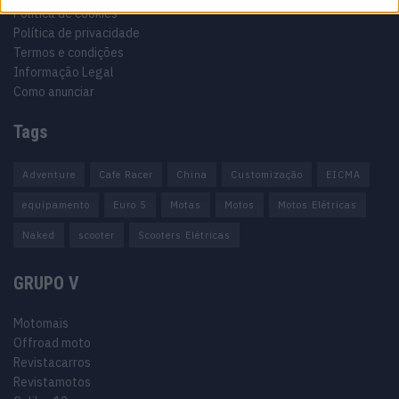
Política de cookies
Política de privacidade
Termos e condições
Informação Legal
Como anunciar
Tags
Adventure
Cafe Racer
China
Customização
EICMA
equipamento
Euro 5
Motas
Motos
Motos Elétricas
Naked
scooter
Scooters Elétricas
GRUPO V
Motomais
Offroad moto
Revistacarros
Revistamotos