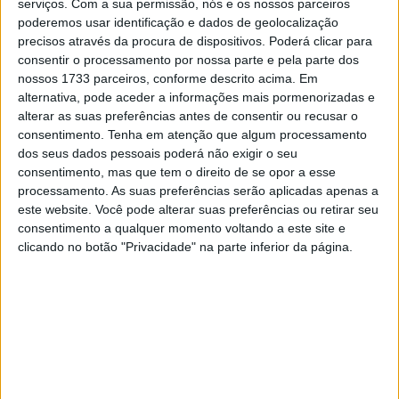
serviços.
Com a sua permissão, nós e os nossos parceiros
Em declarações num evento da Estrella Galicia, Marc
poderemos usar identificação e dados de geolocalização
Márquez falou sobre a época de sucesso na equipa
precisos através da procura de dispositivos. Poderá clicar para
satélite da Ducati (Gresini Racing MotoGP) e o que mudou
consentir o processamento por nossa parte e pela parte dos
nossos 1733 parceiros, conforme descrito acima. Em
durante esta temporada na carreira do piloto espanhol.
alternativa, pode aceder a informações mais pormenorizadas e
alterar as suas preferências antes de consentir ou recusar o
Artigos relacionados
consentimento.
Tenha em atenção que algum processamento
dos seus dados pessoais poderá não exigir o seu
Novos Polaris apresentados
consentimento, mas que tem o direito de se opor a esse
processamento. As suas preferências serão aplicadas apenas a
7 AGOSTO, 2026
este website. Você pode alterar suas preferências ou retirar seu
consentimento a qualquer momento voltando a este site e
Vem aí o 42º Passeio de Antigas de Sintra
clicando no botão "Privacidade" na parte inferior da página.
7 AGOSTO, 2026