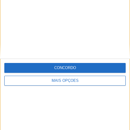
Miguel Fragoso
Artigos relacionados
CONCORDO
MAIS OPÇÕES
Novos Polaris apresentados
POR
PAULO ARAÚJO
7 AGOSTO, 2026