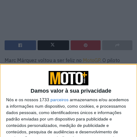
Marc Márquez voltou a ser feliz no
MotoGP
. O piloto
espanhol e oito vezes campeão do mundo teve um ano
exemplar, depois de muitas dificuldades nos últimos anos
ao serviço da Honda Repsol Team.
Damos valor à sua privacidade
No entanto, com a equipa da Gresini Racing MotoGP, Marc
Nós e os nossos 1733
parceiros
armazenamos e/ou acedemos
conseguiu voltar a ser o que era e terminou a época de
a informações num dispositivo, como cookies, e processamos
2024, na terceira posição da geral na classe rainha. Foi
dados pessoais, como identificadores únicos e informações
padrão enviadas por um dispositivo para publicidade e
uma época onde o próprio piloto admite ter esclarecido a
conteúdos personalizados, medição de publicidade e
sua “cabeça” e que relançou a sua carreira.
conteúdos, pesquisa de audiências e desenvolvimento de