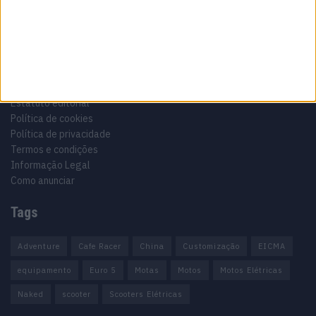
Informação importante
Ficha técnica
Estatuto editorial
Política de cookies
Política de privacidade
Termos e condições
Informação Legal
Como anunciar
Tags
Adventure
Cafe Racer
China
Customização
EICMA
equipamento
Euro 5
Motas
Motos
Motos Elétricas
Naked
scooter
Scooters Elétricas