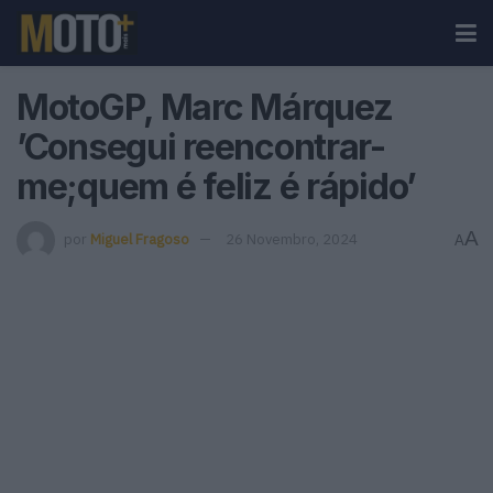
MotoGP, Marc Márquez
’Consegui reencontrar-
me;quem é feliz é rápido’
A
por
Miguel Fragoso
26 Novembro, 2024
A