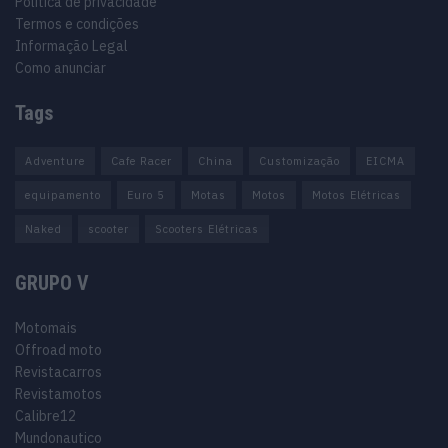
Política de privacidade
Termos e condições
Informação Legal
Como anunciar
Tags
Adventure
Cafe Racer
China
Customização
EICMA
equipamento
Euro 5
Motas
Motos
Motos Elétricas
Naked
scooter
Scooters Elétricas
GRUPO V
Motomais
Offroad moto
Revistacarros
Revistamotos
Calibre12
Mundonautico