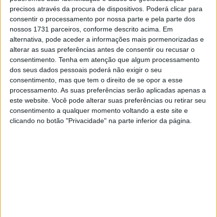
equipa satélite da Prima Pramac Racing, já na terça-feira
precisos através da procura de dispositivos. Poderá clicar para
para os testes de final de época.
consentir o processamento por nossa parte e pela parte dos
nossos 1731 parceiros, conforme descrito acima. Em
Em declarações via Instagram/trackhousemotogp,
alternativa, pode aceder a informações mais pormenorizadas e
Miguel Oliveira falou sobre o que espera do seu último
alterar as suas preferências antes de consentir ou recusar o
consentimento.
Tenha em atenção que algum processamento
GP pela Aprilia e da sua condição física.
dos seus dados pessoais poderá não exigir o seu
consentimento, mas que tem o direito de se opor a esse
Artigos relacionados
processamento. As suas preferências serão aplicadas apenas a
este website. Você pode alterar suas preferências ou retirar seu
Parlamento Europeu lança novo Clube de
consentimento a qualquer momento voltando a este site e
Eurodeputados Motociclistas
clicando no botão "Privacidade" na parte inferior da página.
6 AGOSTO, 2026
Honda reuniu Africa Twin em passeio ao
Norte
6 AGOSTO, 2026