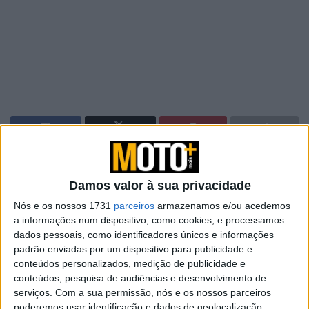
Miguel Oliveira está de volta ao MotoGP, depois de uma
lesão grave no seu pulso que o deixou de fora durante
Damos valor à sua privacidade
três rondas. O piloto português volta na última ronda do
Nós e os nossos 1731
parceiros
armazenamos e/ou acedemos
ano em Barcelona onde irá fazer o seu último fim de
a informações num dispositivo, como cookies, e processamos
semana ao serviço da Trackhouse Racing MotoGP e da
dados pessoais, como identificadores únicos e informações
Aprilia.
padrão enviadas por um dispositivo para publicidade e
conteúdos personalizados, medição de publicidade e
Depois do fim de semana, Oliveira irá começar uma nova
conteúdos, pesquisa de audiências e desenvolvimento de
serviços.
Com a sua permissão, nós e os nossos parceiros
fase da sua carreira como piloto de fábrica da Yamaha na
poderemos usar identificação e dados de geolocalização