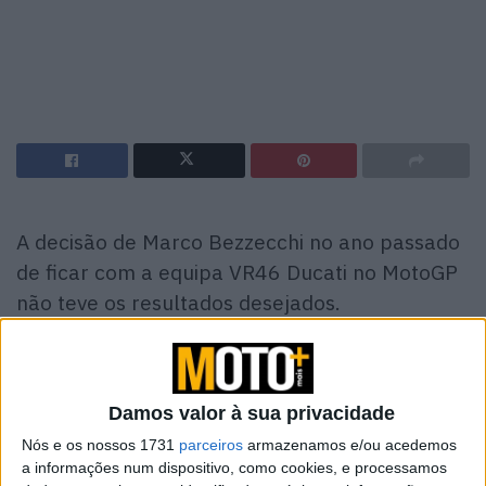
A decisão de Marco Bezzecchi no ano passado
de ficar com a equipa VR46 Ducati no MotoGP
não teve os resultados desejados.
Com três vitórias em 2023 aos comandos de uma VR46
Desmosedici GP22, Bezzecchi pensou que permanecer
com motos Ducati com um ano de idade em 2024
Damos valor à sua privacidade
continuaria a produzir fortes resultados, talvez
Nós e os nossos 1731
parceiros
armazenamos e/ou acedemos
suficientemente fortes para ganhar uma corrida ao lado
a informações num dispositivo, como cookies, e processamos
de Francesco Bagnaia na equipa de fábrica da Ducati em