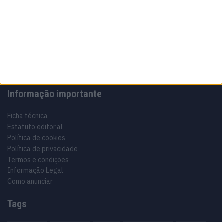
Sobre
Especialistas em Motos, MotoGP, MXGP, Enduro, SuperBikes,
Motocross, Trial
Informação importante
Ficha técnica
Estatuto editorial
Política de cookies
Política de privacidade
Termos e condições
Informação Legal
Como anunciar
Tags