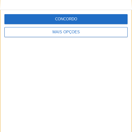
Ricardo J Ferreira
Apaixonado por motos desde muito cedo, está desde há
CONCORDO
muito ligado à Comunicação Social, tendo trabalhado em
diversos meios como AutoHoje, revista Motociclismo,
MAIS OPÇÕES
jornal Volante, revista MotoMagazine e Autosport, entre
outros.
Artigos relacionados
Indian Motorcycle encolhe gama Scout