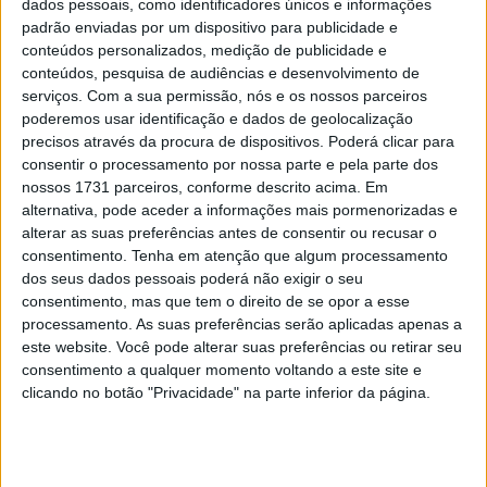
dados pessoais, como identificadores únicos e informações
2025, e por isso escolheu a GP23 da VR46 para 2024
padrão enviadas por um dispositivo para publicidade e
conteúdos personalizados, medição de publicidade e
em vez de uma GP24 de fábrica na equipa Pramac.
conteúdos, pesquisa de audiências e desenvolvimento de
serviços.
Com a sua permissão, nós e os nossos parceiros
No entanto, com a GP23, Bezzecchi conseguiu apenas
poderemos usar identificação e dados de geolocalização
um pódio nos primeiros 11 Grandes Prémios da época de
precisos através da procura de dispositivos. Poderá clicar para
2024, uma falta de resultados causada por uma má
consentir o processamento por nossa parte e pela parte dos
adaptação à Desmosedici de 2023. Bezzecchi ganhou um
nossos 1731 parceiros, conforme descrito acima. Em
alternativa, pode aceder a informações mais pormenorizadas e
lugar na fábrica para 2025, mas com a Aprilia, ao lado de
alterar as suas preferências antes de consentir ou recusar o
Jorge Martin, em vez de na Ducati.
consentimento.
Tenha em atenção que algum processamento
dos seus dados pessoais poderá não exigir o seu
consentimento, mas que tem o direito de se opor a esse
processamento. As suas preferências serão aplicadas apenas a
este website. Você pode alterar suas preferências ou retirar seu
consentimento a qualquer momento voltando a este site e
clicando no botão "Privacidade" na parte inferior da página.