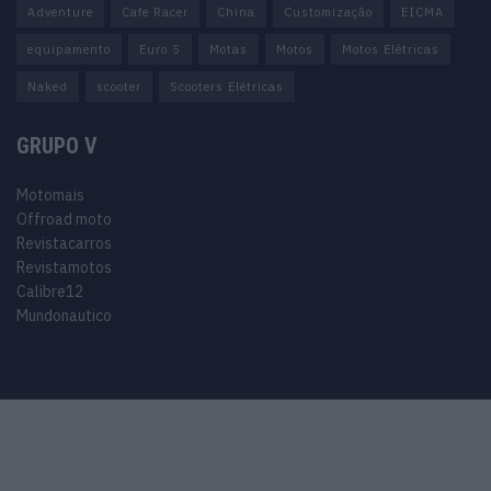
Adventure
Cafe Racer
China
Customização
EICMA
equipamento
Euro 5
Motas
Motos
Motos Elétricas
Naked
scooter
Scooters Elétricas
GRUPO V
Motomais
Offroad moto
Revistacarros
Revistamotos
Calibre12
Mundonautico
Purchase Now
Features
Demo
Support
© 2024 Motomais copyright