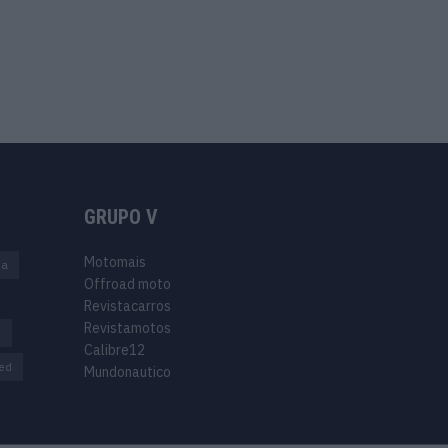
GRUPO V
Motomais
na
Offroad moto
Revistacarros
Revistamotos
s
Calibre12
ed
Mundonautico