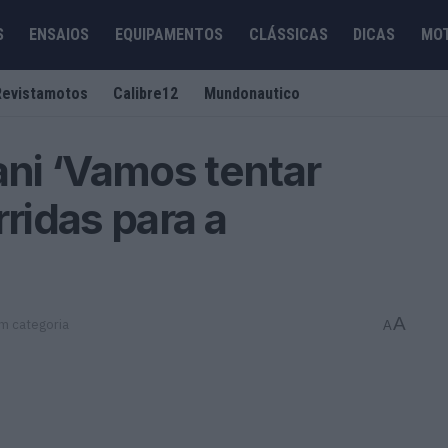
S
ENSAIOS
EQUIPAMENTOS
CLÁSSICAS
DICAS
MO
Revistamotos
Calibre12
Mundonautico
ni ‘Vamos tentar
rridas para a
A
 categoria
A