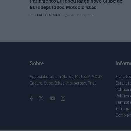
Parlamento Europeu lança novo Clube de
Eurodeputados Motociclistas
POR
PAULO ARAÚJO
6 AGOSTO, 2026
Sobre
Infor
Especialistas em Motos, MotoGP, MXGP,
Ficha té
Enduro, SuperBikes, Motocross, Trial
Estatuto
Política
Política
Termos 
Informa
Como an