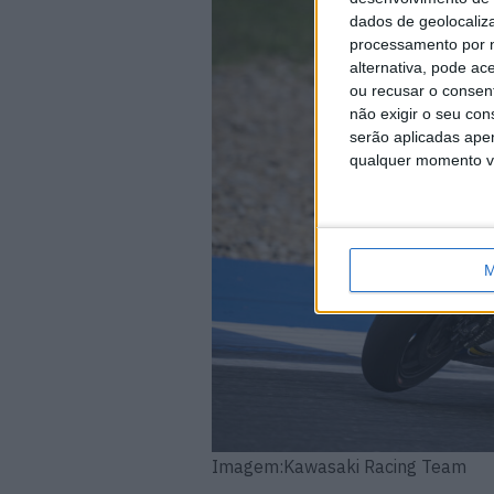
dados de geolocaliza
processamento por n
alternativa, pode ac
ou recusar o consen
não exigir o seu co
serão aplicadas apen
qualquer momento vol
M
Imagem:Kawasaki Racing Team