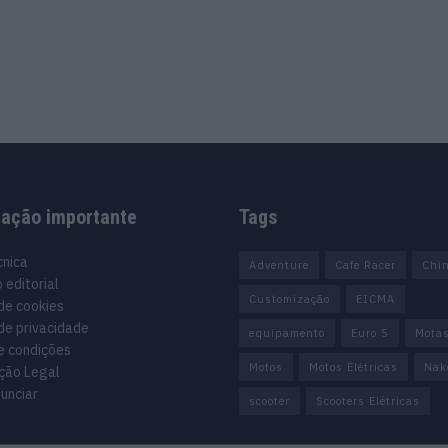
mação importante
Tags
cnica
Adventure
Cafe Racer
Chi
 editorial
Customização
EICMA
 de cookies
 de privacidade
equipamento
Euro 5
Mota
e condições
Motos
Motos Elétricas
Nak
ção Legal
unciar
scooter
Scooters Elétricas