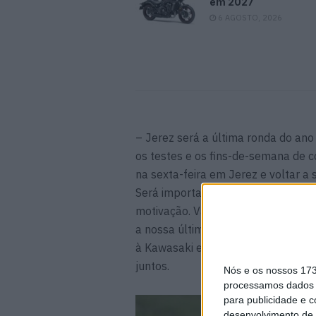
em 2027
6 AGOSTO, 2026
– Jerez será a última ronda do ano 
os testes e os fins-de-semana de co
na sexta-feira em Jerez e voltar a
Será importante encontrar a melh
motivação. Vamos tentar fazer três
a nossa última ronda com esta Nin
à Kawasaki e à minha equipa um b
juntos.
Nós e os nossos 17
processamos dados p
para publicidade e 
desenvolvimento de 