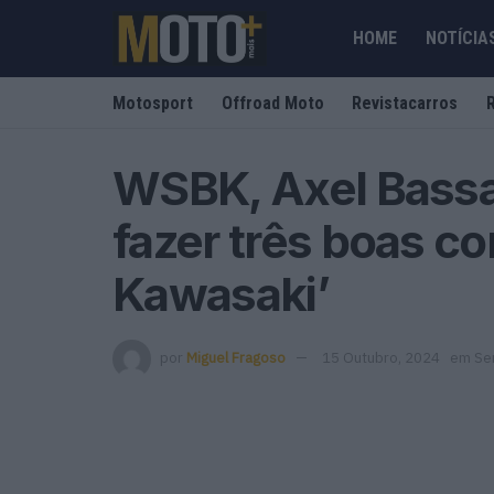
HOME
NOTÍCIA
Motosport
Offroad Moto
Revistacarros
WSBK, Axel Bassa
fazer três boas co
Kawasaki’
por
Miguel Fragoso
15 Outubro, 2024
em
Sem