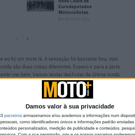
novo Clube de
Eurodeputados
Motociclistas
6 AGOSTO, 2026
e eu fiz um teste lá. A sensação foi bastante boa, mas
rrida são duas coisas diferentes. Espero ir para a pista
 sentir-me bem. Vamos tentar desfrutar da última ronda.
or forma de começarmos o próximo ano com uma boa
 boas corridas para a Kawasaki, uma vez que esta será
ja ZX-10RR. Vou estar a 100% na pista para tentar dar
om resultado, para que possamos desfrutar todos
Damos valor à sua privacidade
33
parceiros
armazenamos e/ou acedemos a informações num dispositi
essoais, como identificadores únicos e informações padrão enviadas 
conteúdos personalizados, medição de publicidade e conteúdos, pesqui
serviços.
Com a sua permissão, nós e os nossos parceiros poderemos 