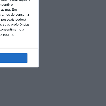
nsentir o
o acima. Em
s antes de consentir
 pessoais poderá
s suas preferências
 consentimento a
da página.