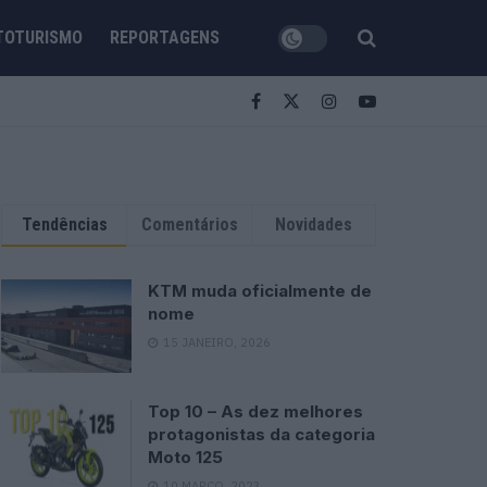
TOTURISMO
REPORTAGENS
Tendências
Comentários
Novidades
KTM muda oficialmente de
nome
15 JANEIRO, 2026
Top 10 – As dez melhores
protagonistas da categoria
Moto 125
10 MARÇO, 2023