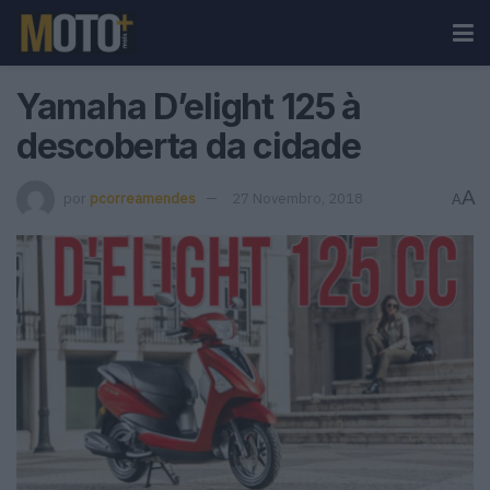
Yamaha D’elight 125 à
descoberta da cidade
A
por
pcorreamendes
27 Novembro, 2018
A