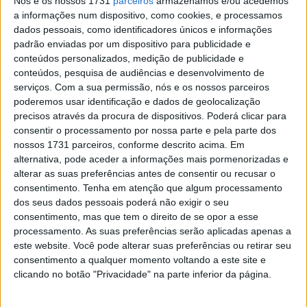
Nós e os nossos 1731
parceiros
armazenamos e/ou acedemos
a informações num dispositivo, como cookies, e processamos
dados pessoais, como identificadores únicos e informações
padrão enviadas por um dispositivo para publicidade e
Uma das principais características que tornam este
conteúdos personalizados, medição de publicidade e
pequeno e económico veículo urbano um prazer para a
conteúdos, pesquisa de audiências e desenvolvimento de
serviços.
Com a sua permissão, nós e os nossos parceiros
condução, é uma carenagem compacta e a construção
poderemos usar identificação e dados de geolocalização
ultraleve. Além disso, para obter uma melhor
precisos através da procura de dispositivos. Poderá clicar para
performance com baixo consumo de combustível, a
consentir o processamento por nossa parte e pela parte dos
D’elight está equipada com o nosso novo e eficiente
nossos 1731 parceiros, conforme descrito acima. Em
alternativa, pode aceder a informações mais pormenorizadas e
motor Blue Core de 125 cc.
alterar as suas preferências antes de consentir ou recusar o
consentimento.
Tenha em atenção que algum processamento
Sempre que rodar o punho do acelerador, irá sentir as
dos seus dados pessoais poderá não exigir o seu
verdadeiras vantagens da nova tecnologia do motor Blue
consentimento, mas que tem o direito de se opor a esse
Core da D’elight. Com uma gama de características
processamento. As suas preferências serão aplicadas apenas a
especiais que reduzem as perdas de potência e
este website. Você pode alterar suas preferências ou retirar seu
consentimento a qualquer momento voltando a este site e
aumentam a eficiência, o motor de 125 cc refrigerado por
clicando no botão "Privacidade" na parte inferior da página.
ar proporciona uma performance eficiente juntamente
com um excelente consumo de combustível.