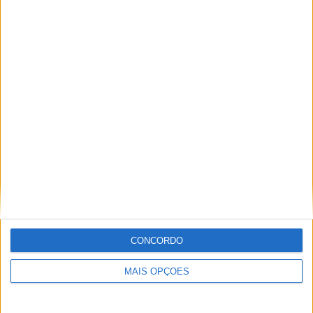
Sistema de arranque –
Eléctrico
Sistema de transmissão –
Automática, com correia
trapezoidal
Consumo de combustível –
N/A
Emissões CO2
– N/A
CONCORDO
MAIS OPÇÕES