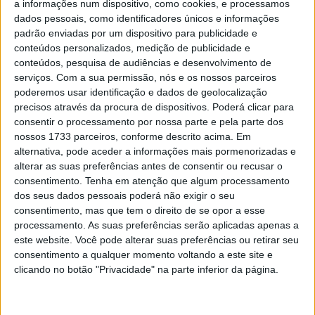
350/450?
a informações num dispositivo, como cookies, e processamos
dados pessoais, como identificadores únicos e informações
POR
RICARDO J FERREIRA
15 DEZEMBRO, 2020
0
padrão enviadas por um dispositivo para publicidade e
conteúdos personalizados, medição de publicidade e
Quais as concorrentes da nova Aprilia RS
conteúdos, pesquisa de audiências e desenvolvimento de
660?
serviços.
Com a sua permissão, nós e os nossos parceiros
POR
RICARDO J FERREIRA
10 MARÇO, 2023
0
poderemos usar identificação e dados de geolocalização
precisos através da procura de dispositivos. Poderá clicar para
Primeiras imagens da Aprilia RS 660 em
consentir o processamento por nossa parte e pela parte dos
ação
nossos 1733 parceiros, conforme descrito acima. Em
POR
RICARDO J FERREIRA
27 AGOSTO, 2020
0
alternativa, pode aceder a informações mais pormenorizadas e
alterar as suas preferências antes de consentir ou recusar o
consentimento.
Tenha em atenção que algum processamento
Tendências
Comentários
Novidades
dos seus dados pessoais poderá não exigir o seu
consentimento, mas que tem o direito de se opor a esse
processamento. As suas preferências serão aplicadas apenas a
KTM muda oficialmente de nome
este website. Você pode alterar suas preferências ou retirar seu
15 JANEIRO, 2026
consentimento a qualquer momento voltando a este site e
clicando no botão "Privacidade" na parte inferior da página.
Top 10 – As dez melhores protagonistas da
categoria Moto 125
10 MARÇO, 2023