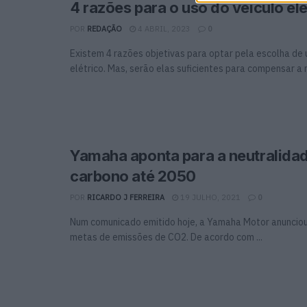
4 razões para o uso do veículo elé
POR
REDAÇÃO
4 ABRIL, 2023
0
Existem 4 razões objetivas para optar pela escolha de 
elétrico. Mas, serão elas suficientes para compensar a m
Yamaha aponta para a neutralida
carbono até 2050
POR
RICARDO J FERREIRA
19 JULHO, 2021
0
Num comunicado emitido hoje, a Yamaha Motor anunciou
metas de emissões de CO2. De acordo com ...