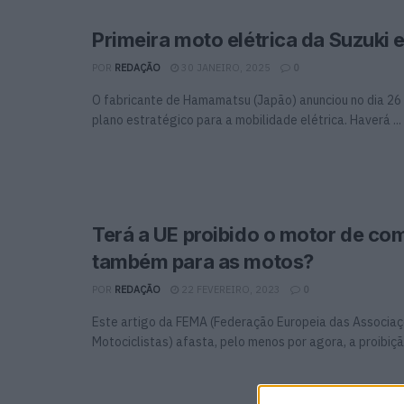
Primeira moto elétrica da Suzuki
POR
REDAÇÃO
30 JANEIRO, 2025
0
O fabricante de Hamamatsu (Japão) anunciou no dia 26 
plano estratégico para a mobilidade elétrica. Haverá ...
Terá a UE proibido o motor de co
também para as motos?
POR
REDAÇÃO
22 FEVEREIRO, 2023
0
Este artigo da FEMA (Federação Europeia das Associa
Motociclistas) afasta, pelo menos por agora, a proibiçã