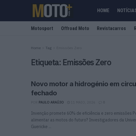
HOME
NOTÍCIA
Motosport
Offroad Moto
Revistacarros
Home
Tag
Emissões Zero
Etiqueta:
Emissões Zero
Novo motor a hidrogénio em circu
fechado
POR
PAULO ARAÚJO
11 MAIO, 2026
0
Invenção promete 60% de eficiência e zero emissões 
alimentar as motos do futuro? Investigadores da Univ
Guericke ...