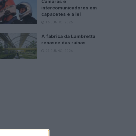
Câmaras e
intercomunicadores em
capacetes e a lei
16 JUNHO, 2026
A fábrica da Lambretta
renasce das ruínas
21 JUNHO, 2026