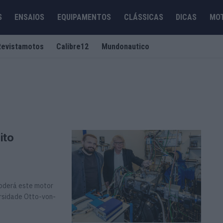
S
ENSAIOS
EQUIPAMENTOS
CLÁSSICAS
DICAS
MO
Revistamotos
Calibre12
Mundonautico
ito
Poderá este motor
ersidade Otto-von-