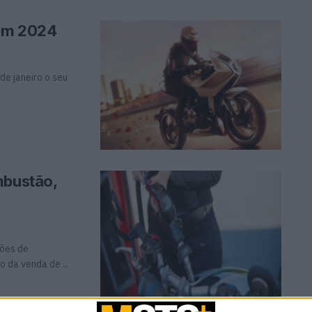
 em 2024
de janeiro o seu
mbustão,
ções de
o da venda de ...