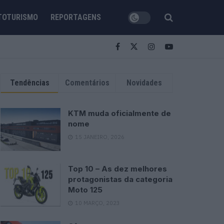
TOTURISMO
REPORTAGENS
Tendências
Comentários
Novidades
KTM muda oficialmente de
nome
15 JANEIRO, 2026
Top 10 – As dez melhores
protagonistas da categoria
Moto 125
10 MARÇO, 2023