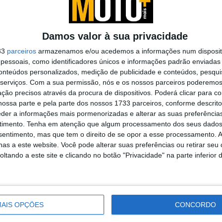
missões
Damos valor à sua privacidade
33
parceiros
armazenamos e/ou acedemos a informações num dispositi
de combustão em
essoais, como identificadores únicos e informações padrão enviadas 
conteúdos personalizados, medição de publicidade e conteúdos, pesqui
s ...
serviços.
Com a sua permissão, nós e os nossos parceiros poderemos 
ção precisos através da procura de dispositivos. Poderá clicar para co
ossa parte e pela parte dos nossos 1733 parceiros, conforme descrit
eder a informações mais pormenorizadas e alterar as suas preferência
a proibição
timento.
Tenha em atenção que algum processamento dos seus dados
nsentimento, mas que tem o direito de se opor a esse processamento. A
as a este website. Você pode alterar suas preferências ou retirar seu
tando a este site e clicando no botão "Privacidade" na parte inferior 
erromper as vendas
 de ...
AIS OPÇÕES
CONCORDO