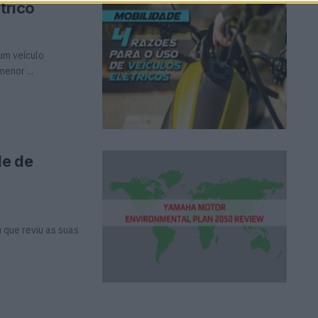
trico
um veículo
enor ...
de de
 que reviu as suas