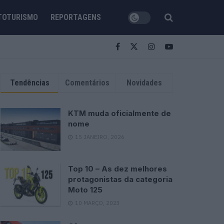
TOTURISMO
REPORTAGENS
Tendências
Comentários
Novidades
KTM muda oficialmente de
nome
15 JANEIRO, 2026
Top 10 – As dez melhores
protagonistas da categoria
Moto 125
10 MARÇO, 2023