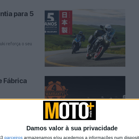
ntia para 5
uki reforça o seu
 Fábrica
s A KTM está a
Damos valor à sua privacidade
33
parceiros
armazenamos e/ou acedemos a informações num dispositi