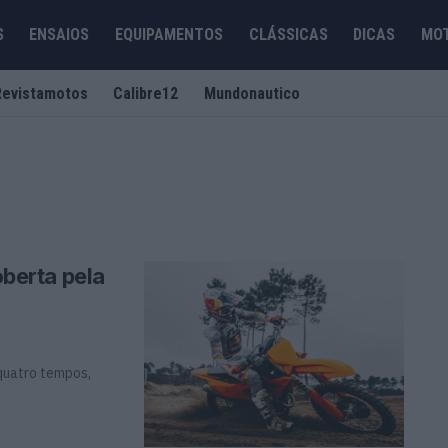
S
ENSAIOS
EQUIPAMENTOS
CLÁSSICAS
DICAS
MO
Revistamotos
Calibre12
Mundonautico
berta pela
quatro tempos,