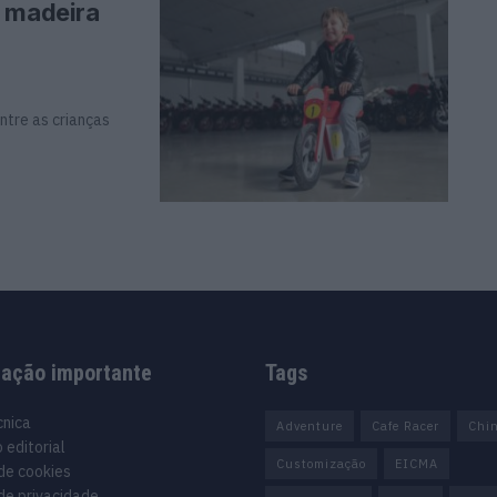
m madeira
ntre as crianças
mação importante
Tags
cnica
Adventure
Cafe Racer
Chi
 editorial
Customização
EICMA
 de cookies
 de privacidade