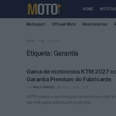
HOME
NOTÍCIA
Motosport
Offroad Moto
Revistacarros
Home
Tag
Garantia
Etiqueta:
Garantia
Gama de motocross KTM 2027 co
Garantia Premium do Fabricante
POR
PAULO ARAÚJO
3 MAIO, 2026
0
A KTM revelou a sua nova gama de motocross a dois e 
que está agora coberta pelo programa ...