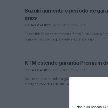
Suzuki aumenta o período de gara
anos
POR
PAULO ARAÚJO
21 MARÇO, 2026
0
Possibilidade de estender para 7 com Suzuki Care A Suz
compromisso com a qualidade e excelência no ...
KTM estende garantia Premium de
POR
PAULO ARAÚJO
13 MARÇO, 2026
0
Quatro anos para todas a gama de motos matriculávei
alargar a cobertura da sua Garantia Premium ...
Nós e os nossos 17