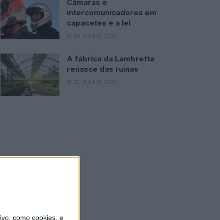
Câmaras e
intercomunicadores em
capacetes e a lei
16 JUNHO, 2026
A fábrica da Lambretta
renasce das ruínas
21 JUNHO, 2026
vo, como cookies, e