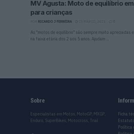
MV Agusta: Moto de equilíbrio e
para crianças
POR
RICARDO J FERREIRA
23 MARÇO, 2021
0
As "motos de equilíbrio" são sempre muito apreciadas e
na faixa etária dos 2 aos 5 anos. Ajudam ...
Sobre
Infor
Especialistas em Motos, MotoGP, MXGP,
Ficha té
Enduro, SuperBikes, Motocross, Trial
Estatuto
Política
Política