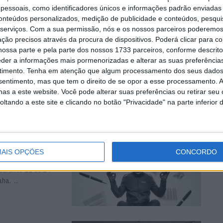
essoais, como identificadores únicos e informações padrão enviadas 
tia
conteúdos personalizados, medição de publicidade e conteúdos, pesqui
serviços.
Com a sua permissão, nós e os nossos parceiros poderemos 
ção precisos através da procura de dispositivos. Poderá clicar para co
 e assistência em
ossa parte e pela parte dos nossos 1733 parceiros, conforme descrit
eder a informações mais pormenorizadas e alterar as suas preferência
timento.
Tenha em atenção que algum processamento dos seus dados
nsentimento, mas que tem o direito de se opor a esse processamento. A
as a este website. Você pode alterar suas preferências ou retirar seu
tando a este site e clicando no botão "Privacidade" na parte inferior 
ponível
s
AIS OPÇÕES
CONCORDO
durante 12 ou 24
a. ...