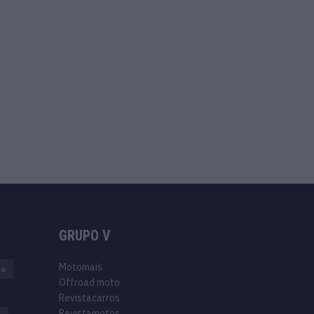
GRUPO V
Motomais
na
Offroad moto
Revistacarros
Revistamotos