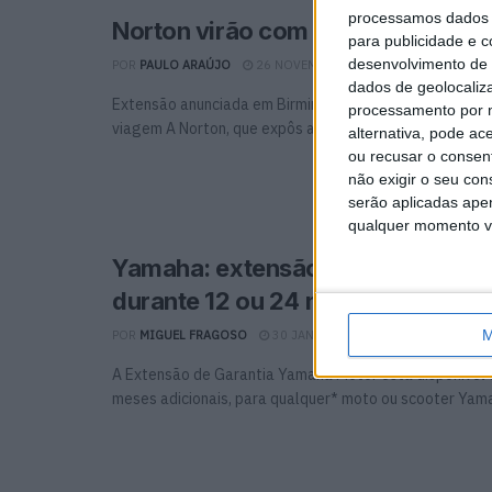
processamos dados p
Norton virão com 3 anos de garan
para publicidade e 
desenvolvimento de 
POR
PAULO ARAÚJO
26 NOVEMBRO, 2025
0
dados de geolocaliza
Extensão anunciada em Birmingham inclui km ilimitados
processamento por n
viagem A Norton, que expôs a sua nova gama no ...
alternativa, pode ac
ou recusar o consen
não exigir o seu co
serão aplicadas apen
qualquer momento vol
Yamaha: extensão de garantia dis
durante 12 ou 24 meses adicionai
M
POR
MIGUEL FRAGOSO
30 JANEIRO, 2025
0
A Extensão de Garantia Yamaha Motor está disponível 
meses adicionais, para qualquer* moto ou scooter Yamah