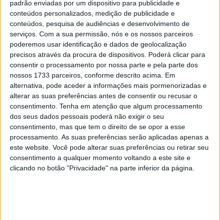
A Norton, que expôs a sua nova gama no recente
padrão enviadas por um dispositivo para publicidade e
conteúdos personalizados, medição de publicidade e
Motorcycle Live em Birmingham, anunciou uma extensão
conteúdos, pesquisa de audiências e desenvolvimento de
de garantia de quilometragem ilimitada para a gama de
serviços.
Com a sua permissão, nós e os nossos parceiros
modelos 2026, com assistência em viagem 24 horas por
poderemos usar identificação e dados de geolocalização
dia, 7 dias por semana, incluída.
precisos através da procura de dispositivos. Poderá clicar para
consentir o processamento por nossa parte e pela parte dos
Após o lançamento das novas Manx R e Manx V4, bem
nossos 1733 parceiros, conforme descrito acima. Em
como das motos de aventura bicilíndricas Atlas, a Norton
alternativa, pode aceder a informações mais pormenorizadas e
Motorcycles, apoiada pela empresa mãe TVS, anunciou
alterar as suas preferências antes de consentir ou recusar o
uma garantia de 36 meses com quilometragem ilimitada,
consentimento.
Tenha em atenção que algum processamento
dos seus dados pessoais poderá não exigir o seu
transferível entre proprietários no caso de venda a um
consentimento, mas que tem o direito de se opor a esse
segundo dono.
processamento. As suas preferências serão aplicadas apenas a
Durante este período de três anos, os clientes terão
este website. Você pode alterar suas preferências ou retirar seu
também acesso a assistência 24 horas por dia, 7 dias por
consentimento a qualquer momento voltando a este site e
clicando no botão "Privacidade" na parte inferior da página.
semana, incluindo transporte adicional, caso a moto não
possa ser reparada na estrada.