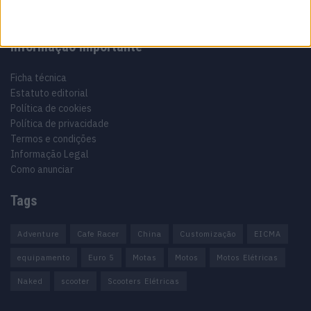
Informação importante
Ficha técnica
Estatuto editorial
Política de cookies
Política de privacidade
Termos e condições
Informação Legal
Como anunciar
Tags
Adventure
Cafe Racer
China
Customização
EICMA
equipamento
Euro 5
Motas
Motos
Motos Elétricas
Naked
scooter
Scooters Elétricas