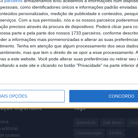
33
parceiros
armazenamos e/ou acedemos a informações num dispositi
essoais, como identificadores únicos e informações padrão enviadas 
conteúdos personalizados, medição de publicidade e conteúdos, pesqui
serviços.
Com a sua permissão, nós e os nossos parceiros poderemos 
ção precisos através da procura de dispositivos. Poderá clicar para co
ossa parte e pela parte dos nossos 1733 parceiros, conforme descrit
eder a informações mais pormenorizadas e alterar as suas preferência
timento.
Tenha em atenção que algum processamento dos seus dados
nsentimento, mas que tem o direito de se opor a esse processamento. A
as a este website. Você pode alterar suas preferências ou retirar seu
tando a este site e clicando no botão "Privacidade" na parte inferior 
AIS OPÇÕES
CONCORDO
mação importante
Tags
cnica
Adventure
Cafe Racer
Chi
 editorial
Customização
EICMA
 de cookies