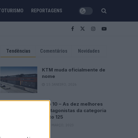
TOTURISMO
REPORTAGENS
Tendências
Comentários
Novidades
KTM muda oficialmente de
nome
15 JANEIRO, 2026
Top 10 – As dez melhores
protagonistas da categoria
Moto 125
10 MARÇO, 2023