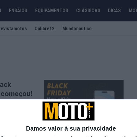
S
ENSAIOS
EQUIPAMENTOS
CLÁSSICAS
DICAS
MO
Revistamotos
Calibre12
Mundonautico
ack
á começou!
 que ainda não
Damos valor à sua privacidade