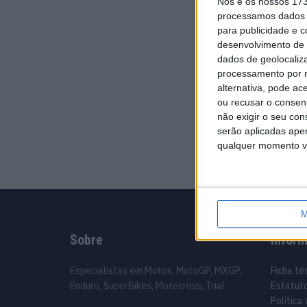
Nós e os nossos 17
processamos dados p
para publicidade e 
desenvolvimento de 
dados de geolocaliza
processamento por n
alternativa, pode ac
ou recusar o consen
não exigir o seu co
serão aplicadas apen
qualquer momento vol
M
Sobre
Infor
Especialistas em Motos, MotoGP, MXGP,
Ficha té
Enduro, SuperBikes, Motocross, Trial
Estatuto
Política