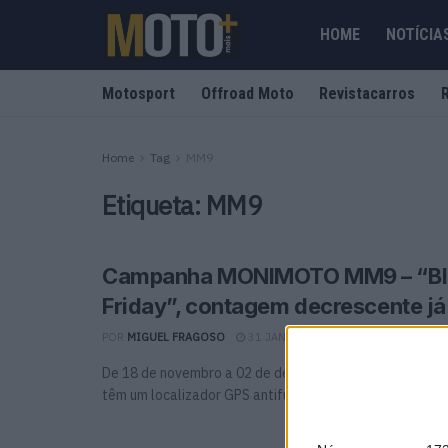
HOME
NOTÍCIA
Motosport
Offroad Moto
Revistacarros
Home
Tag
MM9
Etiqueta:
MM9
Campanha MONIMOTO MM9 – “Bl
Friday”, contagem decrescente j
POR
MIGUEL FRAGOSO
31 JANEIRO, 2025
0
De 18 de novembro a 02 de dezembro, os motociclistas
têm um localizador GPS antifurto instalado na ...