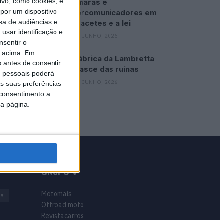
vo, como cookies, e
Câmaras e
por um dispositivo
intercomunicadores em
sa de audiências e
capacetes e a lei
usar identificação e
16 JUNHO, 2026
nsentir o
o acima. Em
A fábrica da Lambretta
s antes de consentir
renasce das ruínas
 pessoais poderá
21 JUNHO, 2026
s suas preferências
 consentimento a
da página.
GRUPO V
Motomais
na
Offroad moto
Revistacarros