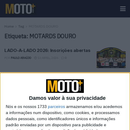
Home
Tag
MOTARDS DOURO
Etiqueta:
MOTARDS DOURO
LADO-A-LADO 2026: Inscrições abertas
POR
PAULO ARAÚJO
13 ABRIL, 2026
0
Tendências
Comentários
Novidades
Damos valor à sua privacidade
KTM muda oficialmente de nome
15 JANEIRO, 2026
Nós e os nossos 1733
parceiros
armazenamos e/ou acedemos
a informações num dispositivo, como cookies, e processamos
dados pessoais, como identificadores únicos e informações
Top 10 – As dez melhores protagonistas da
padrão enviadas por um dispositivo para publicidade e
categoria Moto 125