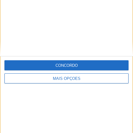
Informação importante
Ficha técnica
Estatuto editorial
Política de cookies
Política de privacidade
Termos e condições
Informação Legal
CONCORDO
Como anunciar
MAIS OPÇÕES
Tags
Adventure
Cafe Racer
China
Customização
EICMA
equipamento
Euro 5
Motas
Motos
Motos Elétricas
Naked
scooter
Scooters Elétricas
GRUPO V