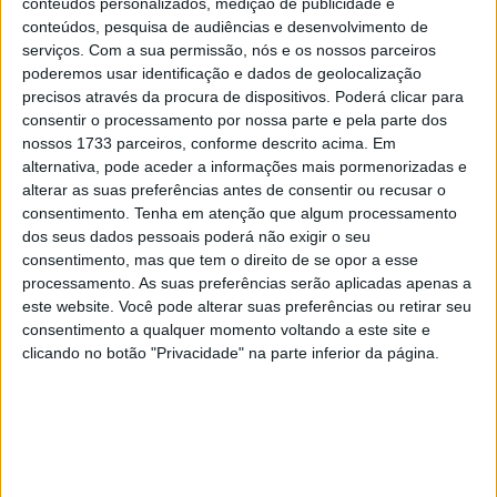
conteúdos personalizados, medição de publicidade e
10 MARÇO, 2023
conteúdos, pesquisa de audiências e desenvolvimento de
serviços.
Com a sua permissão, nós e os nossos parceiros
Câmaras e intercomunicadores em
poderemos usar identificação e dados de geolocalização
capacetes e a lei
precisos através da procura de dispositivos. Poderá clicar para
16 JUNHO, 2026
consentir o processamento por nossa parte e pela parte dos
nossos 1733 parceiros, conforme descrito acima. Em
A fábrica da Lambretta renasce das ruínas
alternativa, pode aceder a informações mais pormenorizadas e
21 JUNHO, 2026
alterar as suas preferências antes de consentir ou recusar o
consentimento.
Tenha em atenção que algum processamento
dos seus dados pessoais poderá não exigir o seu
consentimento, mas que tem o direito de se opor a esse
processamento. As suas preferências serão aplicadas apenas a
este website. Você pode alterar suas preferências ou retirar seu
consentimento a qualquer momento voltando a este site e
Sobre
clicando no botão "Privacidade" na parte inferior da página.
Especialistas em Motos, MotoGP, MXGP, Enduro, SuperBikes,
Motocross, Trial