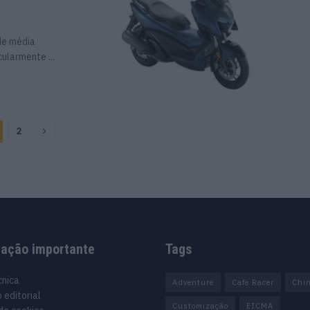
de média
ularmente ...
2
mação importante
Tags
cnica
Adventure
Cafe Racer
Chi
 editorial
Customização
EICMA