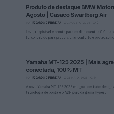
Produto de destaque BMW Motorr
Agosto | Casaco Swartberg Air
POR
RICARDO J FERREIRA
1 AGOSTO, 2025
0
Leve, respirável e pronto para os dias quentes O Casac
foi concebido para proporcionar conforto e proteção nos
Yamaha MT-125 2025 | Mais agre
conectada, 100% MT
POR
RICARDO J FERREIRA
21 MAIO, 2025
0
A nova Yamaha MT-125 2025 chegou com tudo: design 
tecnologia de ponta e o ADN puro da gama Hyper ...