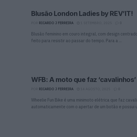
Blusão London Ladies by REV’IT!
POR
RICARDO J FERREIRA
1 SETEMBRO, 2025
0
Blusão feminino em couro integral, com design centrado
feito para resistir ao passar do tempo. Para a ...
WFB: A moto que faz ‘cavalinhos’
POR
RICARDO J FERREIRA
14 AGOSTO, 2025
0
Wheelie Fun Bike é uma minimoto elétrica que faz caval
automaticamente com o apertar de um botão e possui um