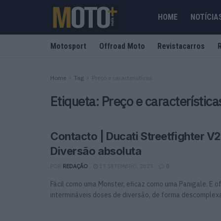
HOME
NOTÍCIA
Motosport
Offroad Moto
Revistacarros
Home
Tag
Preço e características
Etiqueta:
Preço e característica
Contacto | Ducati Streetfighter V2
Diversão absoluta
POR
REDAÇÃO
17 SETEMBRO, 2025
0
Fácil como uma Monster, eficaz como uma Panigale. E 
intermináveis doses de diversão, de forma descomplexad