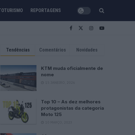
TOTURISMO
REPORTAGENS
Tendências
Comentários
Novidades
KTM muda oficialmente de
nome
15 JANEIRO, 2026
Top 10 – As dez melhores
protagonistas da categoria
Moto 125
10 MARÇO, 2023