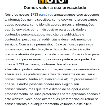
demolidora em 2024
Damos valor à sua privacidade
POR
REDAÇÃO
24 FEVEREIRO, 2023
0
Nós e os nossos 1733
parceiros
armazenamos e/ou acedemos
Yamaha Tracer 9 GT com tecnologia de
a informações num dispositivo, como cookies, e processamos
radar… Confirmado!
dados pessoais, como identificadores únicos e informações
POR
REDAÇÃO
30 JANEIRO, 2025
0
padrão enviadas por um dispositivo para publicidade e
conteúdos personalizados, medição de publicidade e
Yamaha TMAX híbrida em
conteúdos, pesquisa de audiências e desenvolvimento de
desenvolvimento?
serviços.
Com a sua permissão, nós e os nossos parceiros
POR
REDAÇÃO
24 FEVEREIRO, 2022
0
poderemos usar identificação e dados de geolocalização
precisos através da procura de dispositivos. Poderá clicar para
Indian Pursuit e Guardian: Novas patentes
consentir o processamento por nossa parte e pela parte dos
registadas nos EUA
nossos 1733 parceiros, conforme descrito acima. Em
alternativa, pode aceder a informações mais pormenorizadas e
POR
REDAÇÃO
3 FEVEREIRO, 2022
0
alterar as suas preferências antes de consentir ou recusar o
QJ 700 SRT: A nova 700 que pode
consentimento.
Tenha em atenção que algum processamento
substituir a TRK 502
dos seus dados pessoais poderá não exigir o seu
consentimento, mas que tem o direito de se opor a esse
POR
REDAÇÃO
31 AGOSTO, 2021
1
processamento. As suas preferências serão aplicadas apenas a
Tecnologia: Patentes para 3 novos
este website. Você pode alterar suas preferências ou retirar seu
sistemas de airbag
consentimento a qualquer momento voltando a este site e