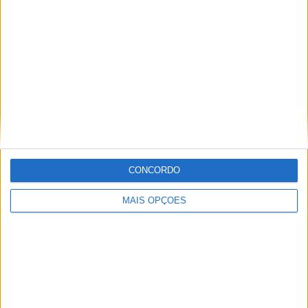
Top 10 – As dez melhores protagonistas da
categoria Moto 125
10 MARÇO, 2023
Câmaras e intercomunicadores em
capacetes e a lei
16 JUNHO, 2026
A fábrica da Lambretta renasce das ruínas
21 JUNHO, 2026
CONCORDO
MAIS OPÇÕES
Sobre
Especialistas em Motos, MotoGP, MXGP, Enduro, SuperBikes,
Motocross, Trial