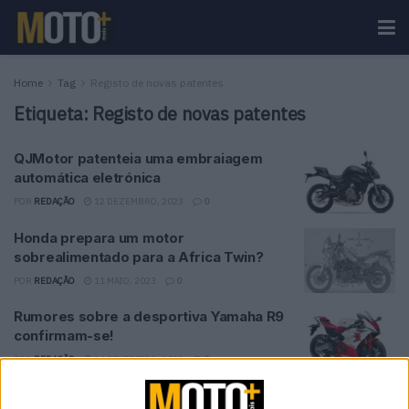
Home
Tag
Registo de novas patentes
Etiqueta:
Registo de novas patentes
QJMotor patenteia uma embraiagem
automática eletrónica
POR
REDAÇÃO
12 DEZEMBRO, 2023
0
Honda prepara um motor
sobrealimentado para a Africa Twin?
POR
REDAÇÃO
11 MAIO, 2023
0
Rumores sobre a desportiva Yamaha R9
confirmam-se!
POR
REDAÇÃO
24 FEVEREIRO, 2023
0
Honda CB1000R com nova geração