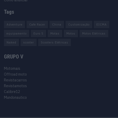
Como anunciar
Tags
Adventure
Cafe Racer
China
Customização
EICMA
equipamento
Euro 5
Motas
Motos
Motos Elétricas
Naked
scooter
Scooters Elétricas
GRUPO V
Motomais
Offroad moto
Revistacarros
Revistamotos
Calibre12
Mundonautico