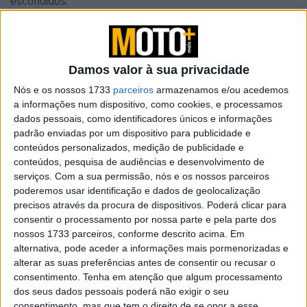
escondidos.
Damos valor à sua privacidade
Nós e os nossos 1733
parceiros
armazenamos e/ou acedemos
a informações num dispositivo, como cookies, e processamos
dados pessoais, como identificadores únicos e informações
padrão enviadas por um dispositivo para publicidade e
conteúdos personalizados, medição de publicidade e
conteúdos, pesquisa de audiências e desenvolvimento de
serviços.
Com a sua permissão, nós e os nossos parceiros
poderemos usar identificação e dados de geolocalização
precisos através da procura de dispositivos. Poderá clicar para
consentir o processamento por nossa parte e pela parte dos
O material certo, no local certo
nossos 1733 parceiros, conforme descrito acima. Em
Enquanto muitos fabricantes expressam a qualidade
alternativa, pode aceder a informações mais pormenorizadas e
premium apenas através de números de desempenho, a
alterar as suas preferências antes de consentir ou recusar o
MV Agusta incorpora-a no próprio objeto — e explica-a.
consentimento.
Tenha em atenção que algum processamento
Em toda a sua gama, a empresa oferece aquela que
dos seus dados pessoais poderá não exigir o seu
consentimento, mas que tem o direito de se opor a esse