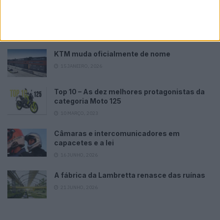
Tendências
Comentários
Novidades
KTM muda oficialmente de nome
15 JANEIRO, 2026
Top 10 – As dez melhores protagonistas da
categoria Moto 125
10 MARÇO, 2023
Câmaras e intercomunicadores em
capacetes e a lei
16 JUNHO, 2026
A fábrica da Lambretta renasce das ruínas
21 JUNHO, 2026