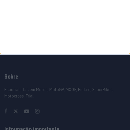
capacetes e a lei
16 JUNHO, 2026
A fábrica da Lambretta renasce das ruínas
21 JUNHO, 2026
Sobre
Especialistas em Motos, MotoGP, MXGP, Enduro, SuperBikes,
Motocross, Trial
Informação importante