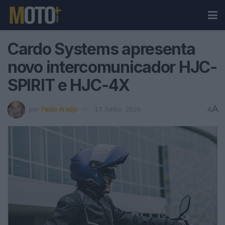
Cardo Systems apresenta
novo intercomunicador HJC-
SPIRIT e HJC-4X
A
por
Paulo Araújo
17 Junho, 2026
A