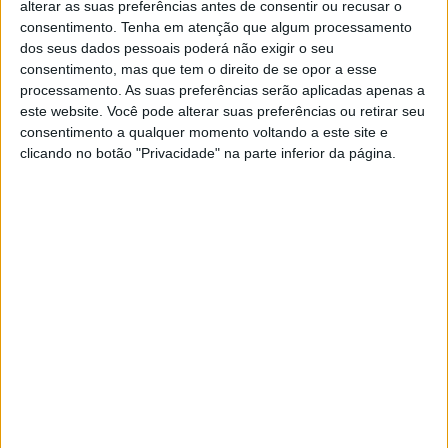
alterar as suas preferências antes de consentir ou recusar o
consentimento.
Tenha em atenção que algum processamento
dos seus dados pessoais poderá não exigir o seu
consentimento, mas que tem o direito de se opor a esse
Ao contrário dos intercomunicadores tradicionais com
processamento. As suas preferências serão aplicadas apenas a
fixação externa, ambos os sistemas foram concebidos
este website. Você pode alterar suas preferências ou retirar seu
para se integrar perfeitamente na arquitetura dos
consentimento a qualquer momento voltando a este site e
capacetes HJC, criando um perfil elegante e um ajuste
clicando no botão "Privacidade" na parte inferior da página.
equilibrado que se sente como uma extensão natural do
próprio capacete.
Artigos relacionados
Novos Polaris apresentados
7 AGOSTO, 2026
Vem aí o 42º Passeio de Antigas de Sintra
7 AGOSTO, 2026