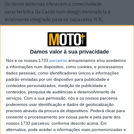
Os novos sistemas oferecem a conectividade
característica da Cardo num design minimalista e
totalmente integrado para os capacetes HJC.
A Cardo Systems, líder em soluções de comunicação sem
fios para motociclistas, anunciou o lançamento do HJC-
SPIRIT e do HJC-4X, duas novas plataformas de
comunicação integradas, desenvolvidas especificamente
Damos valor à sua privacidade
para os capacetes da terceira geração da HJC.
Nós e os nossos 1733
parceiros
armazenamos e/ou acedemos
a informações num dispositivo, como cookies, e processamos
dados pessoais, como identificadores únicos e informações
padrão enviadas por um dispositivo para publicidade e
conteúdos personalizados, medição de publicidade e
conteúdos, pesquisa de audiências e desenvolvimento de
serviços.
Com a sua permissão, nós e os nossos parceiros
poderemos usar identificação e dados de geolocalização
precisos através da procura de dispositivos. Poderá clicar para
consentir o processamento por nossa parte e pela parte dos
nossos 1733 parceiros, conforme descrito acima. Em
alternativa, pode aceder a informações mais pormenorizadas e