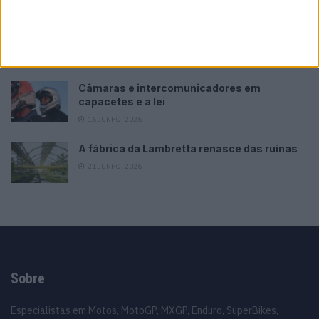
Top 10 – As dez melhores protagonistas da
categoria Moto 125
10 MARÇO, 2023
Câmaras e intercomunicadores em
capacetes e a lei
16 JUNHO, 2026
A fábrica da Lambretta renasce das ruínas
21 JUNHO, 2026
Sobre
Especialistas em Motos, MotoGP, MXGP, Enduro, SuperBikes,