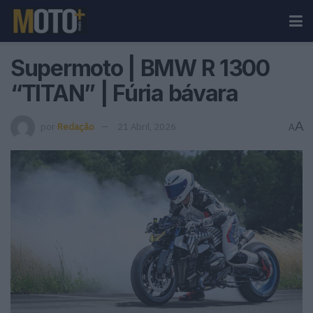
Supermoto | BMW R 1300
“TITAN” | Fúria bávara
A
por
Redação
21 Abril, 2026
A