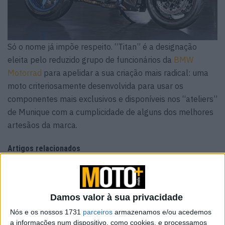
Só o nome já impõe respeito. “Titan” é a designação
eleita pelo reduzido grupo de funcionários da
BMW
Motorrad
para apelidar a sua criação mais radical: uma
moto criteriosamente desenvolvida para usar os
componentes mais exclusivos e disponíveis nos “ateliers”
de Munique com a cumplicidade de alguns dos melhores
artesãos da marca.
Artigos relacionados
Indian Motorcycle encolhe gama Scout
5 AGOSTO, 2026
Damos valor à sua privacidade
Nós e os nossos 1731
parceiros
armazenamos e/ou acedemos
Volkswagen com queda de 33% nos lucros:
a informações num dispositivo, como cookies, e processamos