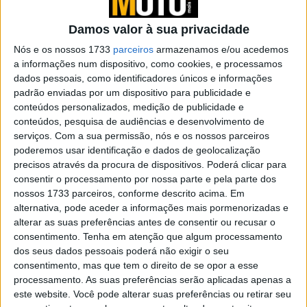
desportiva!
POR
PAULO ARAÚJO
26 JULHO, 2026
0
Damos valor à sua privacidade
Imagens de Patente confirmam
Nós e os nossos 1733
parceiros
armazenamos e/ou acedemos
espantosa nova RR da BMW
a informações num dispositivo, como cookies, e processamos
dados pessoais, como identificadores únicos e informações
POR
PAULO ARAÚJO
26 JULHO, 2026
0
padrão enviadas por um dispositivo para publicidade e
conteúdos personalizados, medição de publicidade e
BMW, Toyota, Bosch e Repsol lançam
conteúdos, pesquisa de audiências e desenvolvimento de
teste com gasolina 100% renovável
serviços.
Com a sua permissão, nós e os nossos parceiros
POR
PAULO ARAÚJO
21 JULHO, 2026
0
poderemos usar identificação e dados de geolocalização
precisos através da procura de dispositivos. Poderá clicar para
BMW apresenta R12 G/S GS Trophy
consentir o processamento por nossa parte e pela parte dos
Competition
nossos 1733 parceiros, conforme descrito acima. Em
POR
PAULO ARAÚJO
19 JULHO, 2026
0
alternativa, pode aceder a informações mais pormenorizadas e
alterar as suas preferências antes de consentir ou recusar o
BMW R12 G/S, F900 R e R1300 RS
consentimento.
Tenha em atenção que algum processamento
atualizadas para 2027
dos seus dados pessoais poderá não exigir o seu
POR
PAULO ARAÚJO
11 JULHO, 2026
0
consentimento, mas que tem o direito de se opor a esse
processamento. As suas preferências serão aplicadas apenas a
BMW atualiza a K1600 com Style Edition II
este website. Você pode alterar suas preferências ou retirar seu
POR
PAULO ARAÚJO
8 JULHO, 2026
0