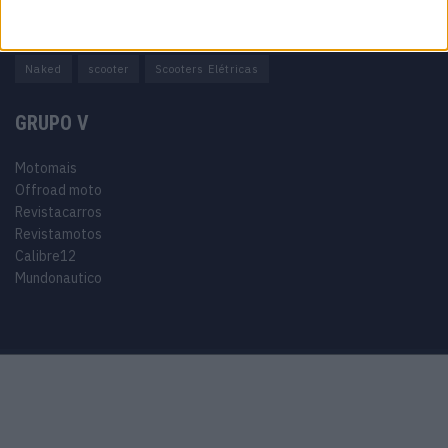
Adventure
Cafe Racer
China
Customização
EICMA
equipamento
Euro 5
Motas
Motos
Motos Elétricas
Naked
scooter
Scooters Elétricas
GRUPO V
Motomais
Offroad moto
Revistacarros
Revistamotos
Calibre12
Mundonautico
Purchase Now
Features
Demo
Support
© 2024 Motomais copyright