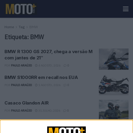
Home
Tag
BMW
Etiqueta:
BMW
BMW R 1300 GS 2027, chega a versão M
com jantes de 21″
POR
PAULO ARAÚJO
4 AGOSTO, 2026
0
BMW S1000RR em recall nos EUA
POR
PAULO ARAÚJO
1 AGOSTO, 2026
0
Casaco Glandon AIR
POR
PAULO ARAÚJO
31 JULHO, 2026
0
Contacto | BMW R 1300 RS | (Bem) mais