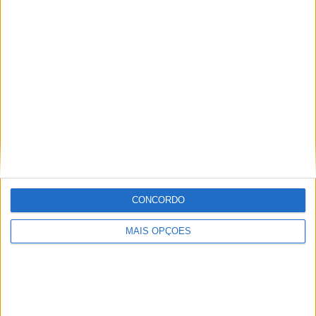
KTM muda oficialmente de nome
15 JANEIRO, 2026
Top 10 – As dez melhores protagonistas da
categoria Moto 125
10 MARÇO, 2023
Câmaras e intercomunicadores em
capacetes e a lei
16 JUNHO, 2026
A fábrica da Lambretta renasce das ruínas
CONCORDO
21 JUNHO, 2026
MAIS OPÇÕES
Sobre