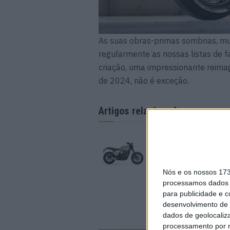
As suas obras-primas sombrias, m
regularmente as nossas listas de f
criação, uma impressionante reim
de 2024, não é exceção.
Artigos relacionados
BSA Bantam 350 co
cor para celebrar o 
primeiro aniversário
9 AGOSTO, 2026
Nós e os nossos 17
processamos dados p
para publicidade e 
desenvolvimento de 
dados de geolocaliza
processamento por n