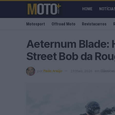
HOME
NOTÍCIA
Motosport
Offroad Moto
Revistacarros
Aeternum Blade: 
Street Bob da Rou
por
Paulo Araújo
19 Maio, 2026
em
Clássicas