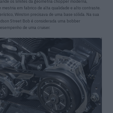
ande os limites da geometria chopper moderna,
 mestria em fabrico de alta qualidade e alto contraste.
erístico, Winston precisava de uma base sólida. Na sua
avidson Street Bob é considerada uma bobber
 desempenho de uma cruiser.