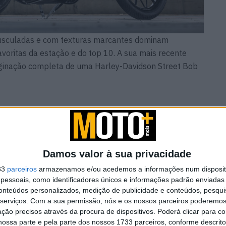
usculadas e com texturas marcantes dominam
avoritas da estação e do top 10. A sua mais recente
aginação completa de uma Harley-Davidson Street Bob
m nova
Nova Royal Enfield
seu
Himalayan 750
Damos valor à sua privacidade
9 AGOSTO, 2026
33
parceiros
armazenamos e/ou acedemos a informações num dispositi
essoais, como identificadores únicos e informações padrão enviadas 
conteúdos personalizados, medição de publicidade e conteúdos, pesqui
serviços.
Com a sua permissão, nós e os nossos parceiros poderemos 
ção precisos através da procura de dispositivos. Poderá clicar para co
ossa parte e pela parte dos nossos 1733 parceiros, conforme descrit