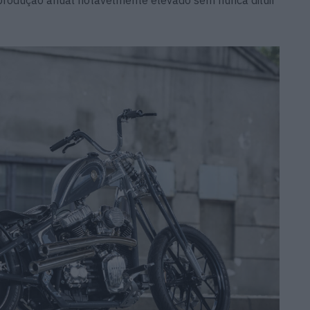
produção anual notavelmente elevado sem nunca diluir