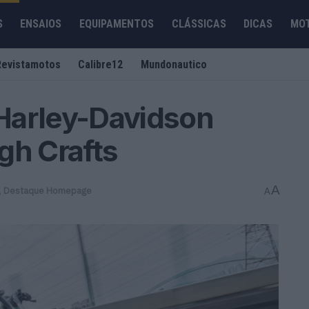
S
ENSAIOS
EQUIPAMENTOS
CLÁSSICAS
DICAS
MO
Revistamotos
Calibre12
Mundonautico
Harley-Davidson
gh Crafts
A
,
Destaque Homepage
A