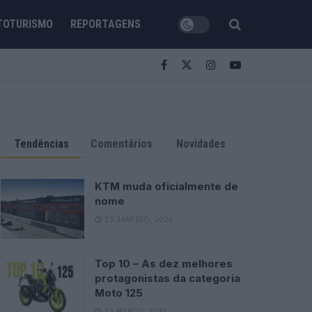
TOTURISMO
REPORTAGENS
Tendências
Comentários
Novidades
KTM muda oficialmente de
nome
15 JANEIRO, 2026
Top 10 – As dez melhores
protagonistas da categoria
Moto 125
10 MARÇO, 2023