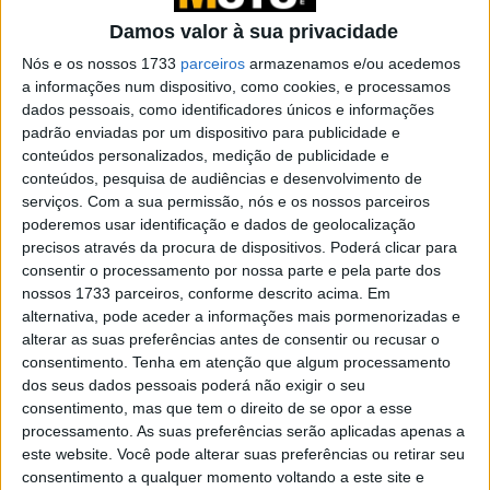
Damos valor à sua privacidade
Fotos Fábrica Royal
Nós e os nossos 1733
parceiros
armazenamos e/ou acedemos
Longe vai o tempo em que a China e outros países da
a informações num dispositivo, como cookies, e processamos
Asia apenas copiavam, e mal, as produções do ocidente.
dados pessoais, como identificadores únicos e informações
Hoje, a região surpreende não só pela gigantesca
padrão enviadas por um dispositivo para publicidade e
conteúdos personalizados, medição de publicidade e
capacidade fabril, como pela qualidade e especialmente,
conteúdos, pesquisa de audiências e desenvolvimento de
relação qualidade/preço das sua produções.
serviços.
Com a sua permissão, nós e os nossos parceiros
poderemos usar identificação e dados de geolocalização
Os preços praticados de há uma década a esta parte,
precisos através da procura de dispositivos. Poderá clicar para
uma vez acompanhados por inquestionável qualidade e
consentir o processamento por nossa parte e pela parte dos
respetivas homologações, praticamente inviabilizaram
nossos 1733 parceiros, conforme descrito acima. Em
alternativa, pode aceder a informações mais pormenorizadas e
fabricar capacetes noutras regiões, excluindo marcas
alterar as suas preferências antes de consentir ou recusar o
premium como a Arai ou Shoei, ou casos de nicho como a
consentimento.
Tenha em atenção que algum processamento
portuguesa
Nexx
.
dos seus dados pessoais poderá não exigir o seu
consentimento, mas que tem o direito de se opor a esse
Artigos relacionados
processamento. As suas preferências serão aplicadas apenas a
este website. Você pode alterar suas preferências ou retirar seu
consentimento a qualquer momento voltando a este site e
A lenda da Vulcan continua em 2027