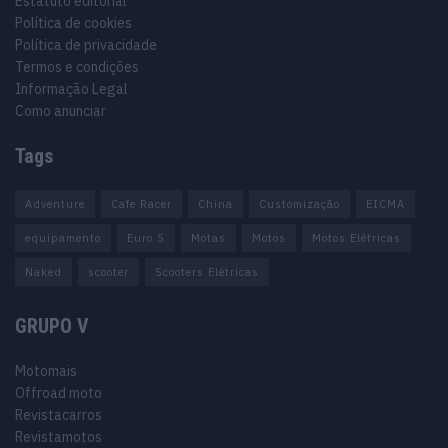
Estatuto editorial
Política de cookies
Política de privacidade
Termos e condições
Informação Legal
Como anunciar
Tags
Adventure
Cafe Racer
China
Customização
EICMA
equipamento
Euro 5
Motas
Motos
Motos Elétricas
Naked
scooter
Scooters Elétricas
GRUPO V
Motomais
Offroad moto
Revistacarros
Revistamotos