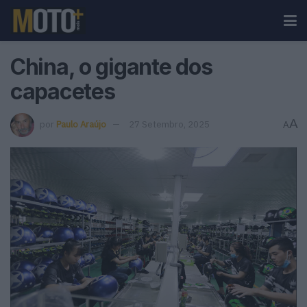
China, o gigante dos
capacetes
A
por
Paulo Araújo
27 Setembro, 2025
A