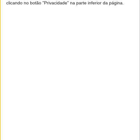
clicando no botão "Privacidade" na parte inferior da página.
6 AGOSTO, 2026
Honda reuniu Africa Twin em passeio ao
Norte
6 AGOSTO, 2026