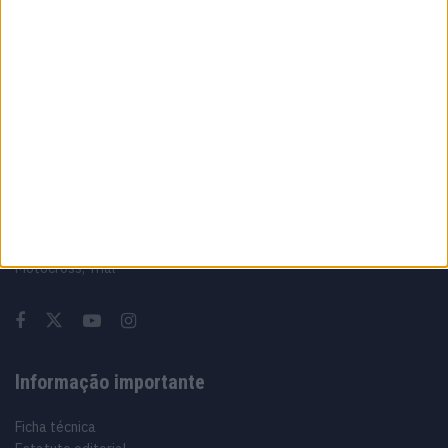
A fábrica da Lambretta renasce das ruínas
21 JUNHO, 2026
Sobre
Especialistas em Motos, MotoGP, MXGP, Enduro, SuperBikes,
Motocross, Trial
Informação importante
Ficha técnica