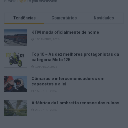
Please
login
to join discussion
Tendências
Comentários
Novidades
KTM muda oficialmente de nome
15 JANEIRO, 2026
Top 10 – As dez melhores protagonistas da
categoria Moto 125
10 MARÇO, 2023
Câmaras e intercomunicadores em
capacetes e a lei
16 JUNHO, 2026
A fábrica da Lambretta renasce das ruínas
21 JUNHO, 2026