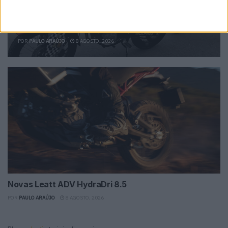
Bultaco Rally GT 300 revelada
POR
PAULO ARAÚJO
8 AGOSTO, 2026
Novas Leatt ADV HydraDri 8.5
POR
PAULO ARAÚJO
8 AGOSTO, 2026