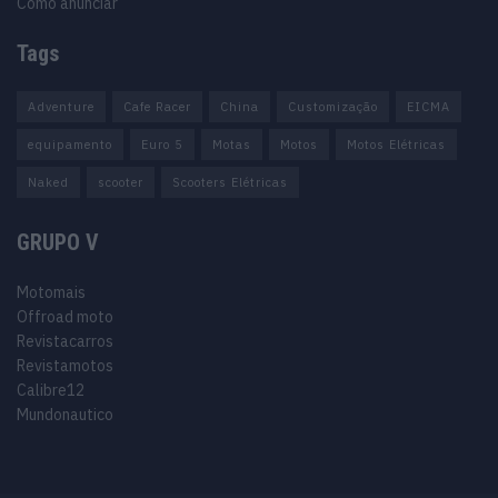
Como anunciar
Tags
Adventure
Cafe Racer
China
Customização
EICMA
equipamento
Euro 5
Motas
Motos
Motos Elétricas
Naked
scooter
Scooters Elétricas
GRUPO V
Motomais
Offroad moto
Revistacarros
Revistamotos
Calibre12
Mundonautico