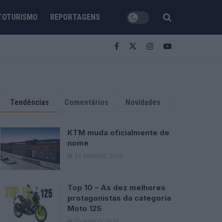
TOTURISMO
REPORTAGENS
Tendências
Comentários
Novidades
KTM muda oficialmente de
nome
15 JANEIRO, 2026
Top 10 – As dez melhores
protagonistas da categoria
Moto 125
10 MARÇO, 2023