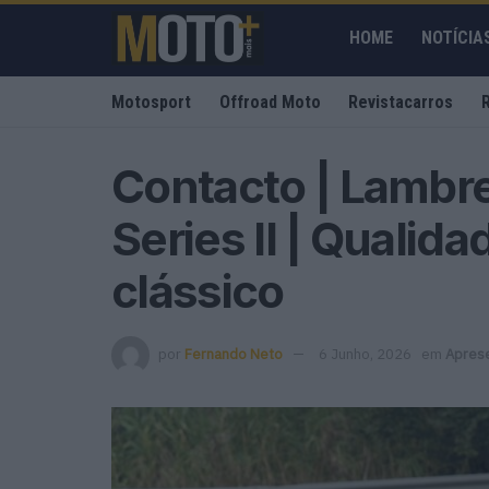
HOME
NOTÍCIA
Motosport
Offroad Moto
Revistacarros
Contacto | Lambre
Series II | Quali
clássico
por
Fernando Neto
6 Junho, 2026
em
Apres