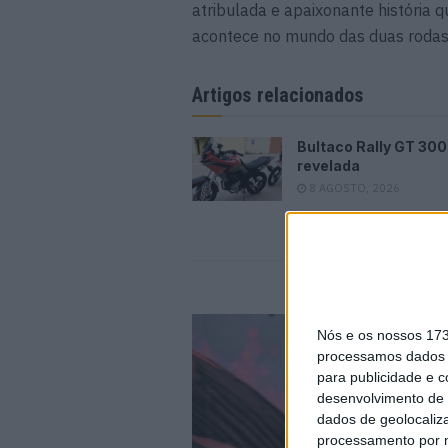
atribulada e apaixonante história 
acontece no mundo das duas rodas
Artigos relacionados
Bultaco Rally GT 300
revelada
8 AGOSTO, 2026
Nós e os nossos 17
processamos dados p
para publicidade e 
desenvolvimento de 
dados de geolocaliza
processamento por n