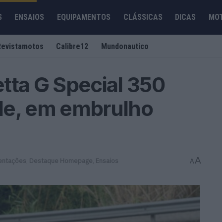
S
ENSAIOS
EQUIPAMENTOS
CLÁSSICAS
DICAS
MO
Revistamotos
Calibre12
Mundonautico
tta G Special 350
dade, em embrulho
A
entações
,
Destaque Homepage
,
Ensaios
A