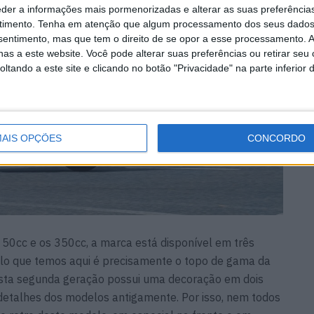
eder a informações mais pormenorizadas e alterar as suas preferência
timento.
Tenha em atenção que algum processamento dos seus dados
nsentimento, mas que tem o direito de se opor a esse processamento. A
as a este website. Você pode alterar suas preferências ou retirar seu
tando a este site e clicando no botão "Privacidade" na parte inferior 
AIS OPÇÕES
CONCORDO
 50cc e os 350cc, a marca está disponível em três
elo que temos aqui é precisamente o topo de gama da
esta segunda geração possui uma decoração em dois
 detalhes dos modelos antigamente. Por isso, nem todos