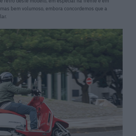
e retro deste modelo, em especial na frente e em
-lamas bem volumoso, embora concordemos que a
ar.