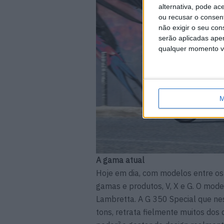
alternativa, pode ac
ou recusar o consen
não exigir o seu co
serão aplicadas apen
qualquer momento vol
M
A gama atual
Hoje em dia, com modelos entre os
gamas e produtos, V, X e G. O mod
Lambretta. A G 350 Special que n
tons, retrata fielmente muitos dos