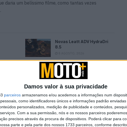
que daria um belíssimo filme, como tantas vezes
.
Novas Leatt ADV HydraDri
8.5
8 AGOSTO, 2026
Damos valor à sua privacidade
33
parceiros
armazenamos e/ou acedemos a informações num dispositi
essoais, como identificadores únicos e informações padrão enviadas 
conteúdos personalizados, medição de publicidade e conteúdos, pesqui
serviços.
Com a sua permissão, nós e os nossos parceiros poderemos 
ção precisos através da procura de dispositivos. Poderá clicar para co
ossa parte e pela parte dos nossos 1733 parceiros, conforme descrit