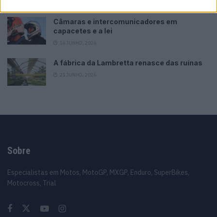
10 MARÇO, 2023
Câmaras e intercomunicadores em
capacetes e a lei
16 JUNHO, 2026
A fábrica da Lambretta renasce das ruínas
21 JUNHO, 2026
Sobre
Especialistas em Motos, MotoGP, MXGP, Enduro, SuperBikes,
Motocross, Trial