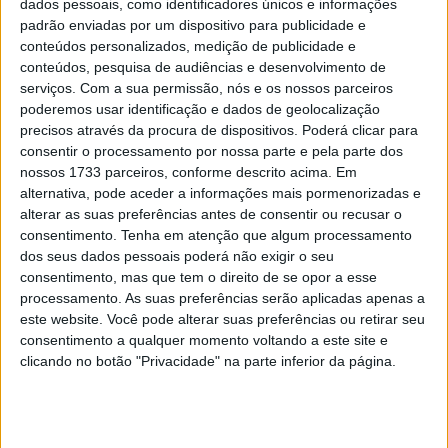
dados pessoais, como identificadores únicos e informações
padrão enviadas por um dispositivo para publicidade e
conteúdos personalizados, medição de publicidade e
Não considerar o seu nível de experiência também é um
conteúdos, pesquisa de audiências e desenvolvimento de
erro comum. Comprar uma moto potente ou grande sem
serviços.
Com a sua permissão, nós e os nossos parceiros
ter experiência suficiente pode ser inseguro e aumentar
poderemos usar identificação e dados de geolocalização
as possibilidades de problemas.
precisos através da procura de dispositivos. Poderá clicar para
consentir o processamento por nossa parte e pela parte dos
2.
Utilização da moto
nossos 1733 parceiros, conforme descrito acima. Em
alternativa, pode aceder a informações mais pormenorizadas e
Artigos relacionados
alterar as suas preferências antes de consentir ou recusar o
consentimento.
Tenha em atenção que algum processamento
dos seus dados pessoais poderá não exigir o seu
Bultaco Rally GT 300 revelada
consentimento, mas que tem o direito de se opor a esse
8 AGOSTO, 2026
processamento. As suas preferências serão aplicadas apenas a
este website. Você pode alterar suas preferências ou retirar seu
consentimento a qualquer momento voltando a este site e
Novas Leatt ADV HydraDri 8.5
clicando no botão "Privacidade" na parte inferior da página.
8 AGOSTO, 2026