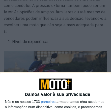
como condutor. A pressão externa também pode ser um
fator. As opiniões de amigos, familiares ou até mesmo de
vendedores podem influenciar a sua decisão, levando-o a
escolher uma moto que não seja a mais adequada para
si.
Nível de experiência
Damos valor à sua privacidade
Nós e os nossos 1733
parceiros
armazenamos e/ou acedemos
a informações num dispositivo, como cookies, e processamos