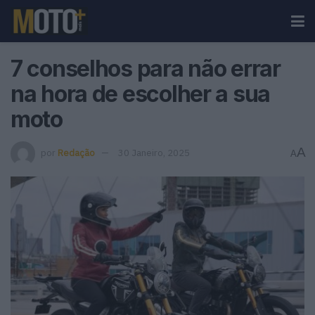
7 conselhos para não errar
na hora de escolher a sua
moto
A
por
Redação
30 Janeiro, 2025
A