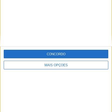
atrás, o seu parceiro (a) ficará muito grato.
6.
A altura do assento
CONCORDO
MAIS OPÇÕES
A altura da sua moto é um fator importante a levar em
consideração, pois, embora quando está em movimento
seja algo que não atrapalha a condução, pode ser um