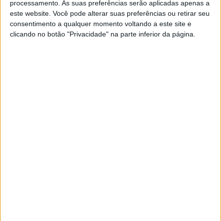
processamento. As suas preferências serão aplicadas apenas a
competições dos anos 70. Este modelo, derivado técnica
este website. Você pode alterar suas preferências ou retirar seu
e estilisticamente da Z 900 RS, destaca-se por um design
consentimento a qualquer momento voltando a este site e
clicando no botão "Privacidade" na parte inferior da página.
que visa mesclar história e modernidade. Caracterizada
por uma filosofia e estética de uma verdadeira moto de
competição, o design incorpora um depósito e assento
monocoque e uma grande carenagem que lembra as
formas da época.
Kawasaki 1000 Mach Concept