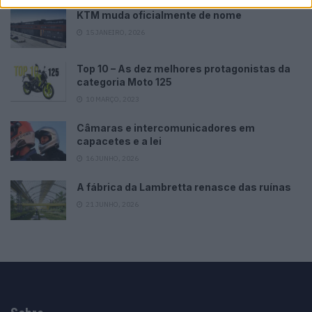
KTM muda oficialmente de nome
15 JANEIRO, 2026
Top 10 – As dez melhores protagonistas da
categoria Moto 125
10 MARÇO, 2023
Câmaras e intercomunicadores em
capacetes e a lei
16 JUNHO, 2026
A fábrica da Lambretta renasce das ruínas
21 JUNHO, 2026