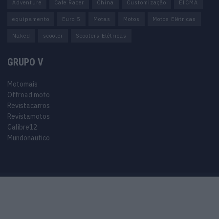
Adventure
Cafe Racer
China
Customização
EICMA
equipamento
Euro 5
Motas
Motos
Motos Elétricas
Naked
scooter
Scooters Elétricas
GRUPO V
Motomais
Offroad moto
Revistacarros
Revistamotos
Calibre12
Mundonautico
Purchase Now
Features
Demo
Support
© 2024 Motomais copyright