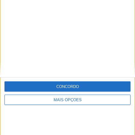
ligeiros.
Kawasaki 900 Rue Racer
CONCORDO
MAIS OPÇÕES
Este modelo é uma reinterpretação contemporânea do
mundo café racer, com referência direta à Kawasaki 900