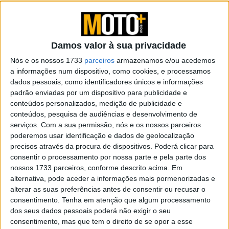
Kawasaki Z 900 RSR Endurance
Concept
Damos valor à sua privacidade
Nós e os nossos 1733
parceiros
armazenamos e/ou acedemos
a informações num dispositivo, como cookies, e processamos
dados pessoais, como identificadores únicos e informações
padrão enviadas por um dispositivo para publicidade e
conteúdos personalizados, medição de publicidade e
conteúdos, pesquisa de audiências e desenvolvimento de
serviços.
Com a sua permissão, nós e os nossos parceiros
poderemos usar identificação e dados de geolocalização
precisos através da procura de dispositivos. Poderá clicar para
consentir o processamento por nossa parte e pela parte dos
nossos 1733 parceiros, conforme descrito acima. Em
alternativa, pode aceder a informações mais pormenorizadas e
alterar as suas preferências antes de consentir ou recusar o
consentimento.
Tenha em atenção que algum processamento
dos seus dados pessoais poderá não exigir o seu
A Kawasaki Z 900 RSR Endurance Concept revisita a
consentimento, mas que tem o direito de se opor a esse
herança histórica da marca japonesa, remetendo às