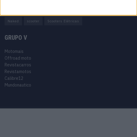
Adventure
Cafe Racer
China
Customização
EICMA
equipamento
Euro 5
Motas
Motos
Motos Elétricas
Naked
scooter
Scooters Elétricas
GRUPO V
Motomais
Offroad moto
Revistacarros
Revistamotos
Calibre12
Mundonautico
Purchase Now
Features
Demo
Support
© 2024 Motomais copyright