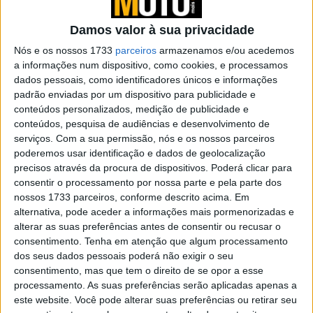
com novo sistema de montagem
POR
MIGUEL FRAGOSO
31 JANEIRO, 2025
0
Damos valor à sua privacidade
GRUPO V Portugal: Adquire marcas
Nós e os nossos 1733
parceiros
armazenamos e/ou acedemos
MOTOSPORT, MOTO+ e OFFROAD MOTO
a informações num dispositivo, como cookies, e processamos
dados pessoais, como identificadores únicos e informações
POR
MIGUEL FRAGOSO
31 JANEIRO, 2025
0
padrão enviadas por um dispositivo para publicidade e
conteúdos personalizados, medição de publicidade e
As dez Kawasaki mais belas imaginadas
conteúdos, pesquisa de audiências e desenvolvimento de
por Oberdan Bezzi
serviços.
Com a sua permissão, nós e os nossos parceiros
POR
REDAÇÃO
30 JANEIRO, 2025
0
poderemos usar identificação e dados de geolocalização
precisos através da procura de dispositivos. Poderá clicar para
Yamaha faz pedido de patente para uma
consentir o processamento por nossa parte e pela parte dos
MX elétrica
nossos 1733 parceiros, conforme descrito acima. Em
POR
REDAÇÃO
20 MARÇO, 2024
0
alternativa, pode aceder a informações mais pormenorizadas e
alterar as suas preferências antes de consentir ou recusar o
Ducati DesertX Rally ‘24: Rebelde do
consentimento.
Tenha em atenção que algum processamento
fora-de-estrada
dos seus dados pessoais poderá não exigir o seu
POR
REDAÇÃO
26 JANEIRO, 2024
0
consentimento, mas que tem o direito de se opor a esse
processamento. As suas preferências serão aplicadas apenas a
REV’IT! Blackwater 2 H2O: O puro blusão
este website. Você pode alterar suas preferências ou retirar seu
de aventura