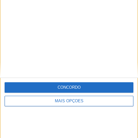
KTM muda oficialmente de nome
15 JANEIRO, 2026
Top 10 – As dez melhores protagonistas da
categoria Moto 125
10 MARÇO, 2023
Câmaras e intercomunicadores em
capacetes e a lei
16 JUNHO, 2026
A fábrica da Lambretta renasce das ruínas
CONCORDO
21 JUNHO, 2026
MAIS OPÇÕES
Sobre