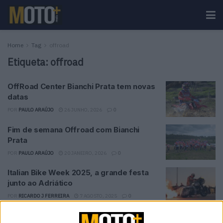
Home
Tag
offroad
Etiqueta:
offroad
OffRoad Center Bianchi Prata tem novas
datas
POR
PAULO ARAÚJO
26 JUNHO, 2026
0
Fim de semana Offroad com Bianchi
Prata
POR
PAULO ARAÚJO
20 JANEIRO, 2026
0
Italian Bike Week 2025, a grande festa
junto ao Adriático
POR
RICARDO J FERREIRA
7 AGOSTO, 2025
0
Polisport: Protetores de mão Touquet