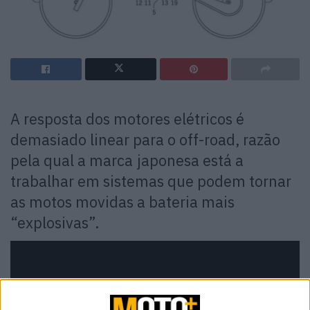
A resposta dos motores elétricos é
demasiado linear para o off-road, razão
pela qual a marca japonesa está a
trabalhar em sistemas que podem tornar
as motos movidas a bateria mais
“explosivas”.