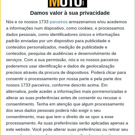
Damos valor à sua privacidade
Nós e os nossos 1733
parceiros
armazenamos e/ou acedemos
a informações num dispositivo, como cookies, e processamos
dados pessoais, como identificadores únicos e informações
padrão enviadas por um dispositivo para publicidade e
conteúdos personalizados, medição de publicidade e
Os motores elétricos também estão a difundir-se nas
conteúdos, pesquisa de audiências e desenvolvimento de
corridas e novas necessidades estão a surgir,
serviços.
Com a sua permissão, nós e os nossos parceiros
dependendo da especialidade em que são utilizados. Na
poderemos usar identificação e dados de geolocalização
precisos através da procura de dispositivos. Poderá clicar para
verdade, as características de um motor eléctrico nem
consentir o processamento por nossa parte e pela parte dos
sempre são ideais para uma utilização específica: só
nossos 1733 parceiros, conforme descrito acima. Em
para dar um exemplo, em alguns casos a saída é
alternativa, pode aceder a informações mais pormenorizadas e
demasiado linear, ou seja, carece de explosividade e não
alterar as suas preferências antes de consentir ou recusar o
consentimento.
Tenha em atenção que algum processamento
permite a condução como seria necessário.
dos seus dados pessoais poderá não exigir o seu
consentimento, mas que tem o direito de se opor a esse
Assim, a Yamaha solicitou a patente de algumas soluções
processamento. As suas preferências serão aplicadas apenas a
destinadas a uma moto elétrica de motocross.
este website. Você pode alterar suas preferências ou retirar seu