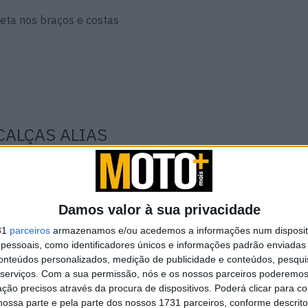
creta nos braços e costas
CALÇAS ALIAS
ALIAS usam Fibretech 600D e Hard Mesh, com corte
Damos valor à sua privacidade
das pernas
31
parceiros
armazenamos e/ou acedemos a informações num dispositi
essoais, como identificadores únicos e informações padrão enviadas 
conteúdos personalizados, medição de publicidade e conteúdos, pesqui
serviços.
Com a sua permissão, nós e os nossos parceiros poderemos 
ção precisos através da procura de dispositivos. Poderá clicar para co
ossa parte e pela parte dos nossos 1731 parceiros, conforme descrit