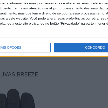
eder a informações mais pormenorizadas e alterar as suas preferência
timento.
Tenha em atenção que algum processamento dos seus dados
nsentimento, mas que tem o direito de se opor a esse processamento. A
as a este website. Você pode alterar suas preferências ou retirar seu
el 1 nos joelhos e ancas (removíveis)
tando a este site e clicando no botão "Privacidade" na parte inferior 
de joelhos
 para combinar com o blusão e as luvas ALIAS
AIS OPÇÕES
CONCORDO
LUVAS BREEZE