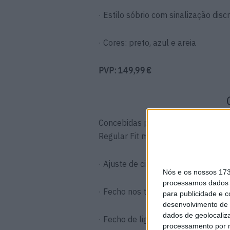
· Estilo sóbrio com sinalização dis
· Cores: preto, azul e areia
PVP: 149,99 €
Concebidas para durar, as calças 
Regular Fit masculino.
· Ajuste de cintura e comprimento 
Nós e os nossos 17
processamos dados p
· Fecho nos tornozelos
para publicidade e 
desenvolvimento de 
dados de geolocaliza
· Fecho de ligação ao blusão
processamento por n