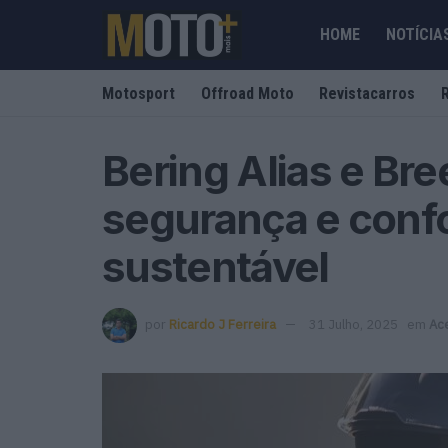
HOME
NOTÍCIA
Motosport
Offroad Moto
Revistacarros
Bering Alias e Bree
segurança e conf
sustentável
por
Ricardo J Ferreira
31 Julho, 2025
em
Ac