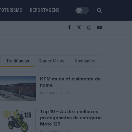
TOTURISMO
REPORTAGENS
Tendências
Comentários
Novidades
KTM muda oficialmente de
nome
15 JANEIRO, 2026
Top 10 – As dez melhores
protagonistas da categoria
Moto 125
10 MARÇO, 2023