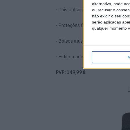
alternativa, pode ac
· Dois bolsos externos
ou recusar o consen
não exigir o seu co
serão aplicadas apen
· Proteções CE ALPHA EN1621-1 Nív
qualquer momento vol
· Bolsos ajustáveis para proteção 
· Estilo moderno e discreto, ideal
M
PVP: 149,99 €