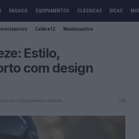
S
ENSAIOS
EQUIPAMENTOS
CLÁSSICAS
DICAS
MO
Revistamotos
Calibre12
Mundonautico
ze: Estilo,
orto com design
A
essórios / Equipamentos
,
Notícias
A