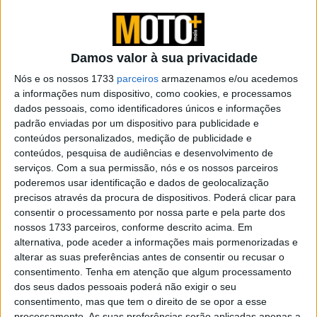
Autêntica, de nível top e muito
‘cool’
Damos valor à sua privacidade
Nós e os nossos 1733
parceiros
armazenamos e/ou acedemos
a informações num dispositivo, como cookies, e processamos
dados pessoais, como identificadores únicos e informações
padrão enviadas por um dispositivo para publicidade e
conteúdos personalizados, medição de publicidade e
conteúdos, pesquisa de audiências e desenvolvimento de
serviços.
Com a sua permissão, nós e os nossos parceiros
poderemos usar identificação e dados de geolocalização
precisos através da procura de dispositivos. Poderá clicar para
consentir o processamento por nossa parte e pela parte dos
nossos 1733 parceiros, conforme descrito acima. Em
alternativa, pode aceder a informações mais pormenorizadas e
alterar as suas preferências antes de consentir ou recusar o
consentimento.
Tenha em atenção que algum processamento
A R20 é uma moto que impressiona com uma aparência
dos seus dados pessoais poderá não exigir o seu
poderosa num estilo casual de gentleman, preenche os
consentimento, mas que tem o direito de se opor a esse
atributos típicos da BMW: design clássico e excelente
processamento. As suas preferências serão aplicadas apenas a