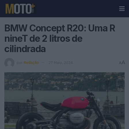
BMW Concept R20: Uma R
nineT de 2 litros de
cilindrada
A
por
Redação
27 Maio, 2024
A