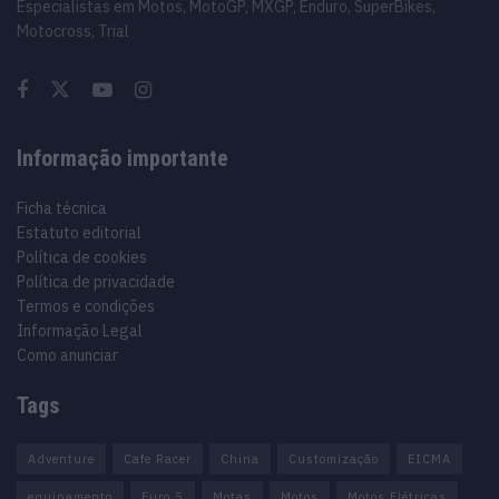
Especialistas em Motos, MotoGP, MXGP, Enduro, SuperBikes,
Motocross, Trial
Informação importante
Ficha técnica
Estatuto editorial
Política de cookies
Política de privacidade
Termos e condições
Informação Legal
Como anunciar
Tags
Adventure
Cafe Racer
China
Customização
EICMA
equipamento
Euro 5
Motas
Motos
Motos Elétricas