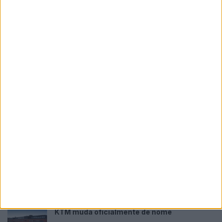
Honda reuniu Africa Twin em passeio ao Norte
POR
PAULO ARAÚJO
6 AGOSTO, 2026
Please
login
to join discussion
Tendências
Comentários
Novidades
KTM muda oficialmente de nome