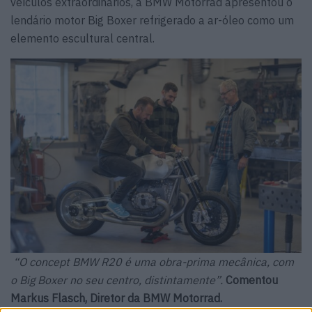
veículos extraordinários, a BMW Motorrad apresentou o
lendário motor Big Boxer refrigerado a ar-óleo como um
elemento escultural central.
“O concept BMW R20 é uma obra-prima mecânica, com
o Big Boxer no seu centro, distintamente”.
Comentou
Markus Flasch, Diretor da BMW Motorrad.