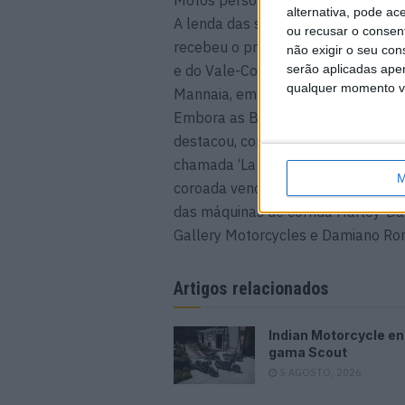
alternativa, pode ac
A lenda das superbikes escolheu 
ou recusar o consen
recebeu o prémio ‘Foggy’s Best’ e 
não exigir o seu co
e do Vale-Combustível San Marco Pe
serão aplicadas apen
qualquer momento vol
Mannaia, em Varese, utilizando um
Embora as BSA personalizadas tenh
destacou, com duas vitórias no s
chamada ‘La Primera’, construída p
M
coroada vencedora do FG Racing 
das máquinas de corrida Harley-Dav
Gallery Motorcycles e Damiano Ron
Artigos relacionados
Indian Motorcycle e
gama Scout
5 AGOSTO, 2026