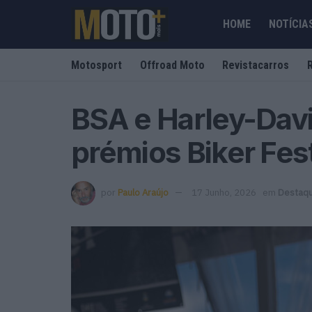
HOME
NOTÍCIA
Motosport
Offroad Moto
Revistacarros
BSA e Harley-Dav
prémios Biker Fest
por
Paulo Araújo
17 Junho, 2026
em
Destaq