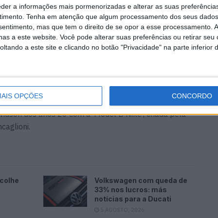
eder a informações mais pormenorizadas e alterar as suas preferência
pessoalmente uma moto BSA chamada ‘Lulù’, que
timento.
Tenha em atenção que algum processamento dos seus dados
foi coroada vencedora do Prémio Zodiac de 1.000 euros
nsentimento, mas que tem o direito de se opor a esse processamento. A
troli de 200 euros. A moto foi construída pela oficina
as a este website. Você pode alterar suas preferências ou retirar seu
tando a este site e clicando no botão "Privacidade" na parte inferior 
 motor V-twin S&S.
am tido sucesso, foi a Harley-Davidson que mais se
egmento do Campeonato Mundial AMD. Uma Road Glide
ela Bad Boys Garage em Monza-Brianza, Itália, foi
AIS OPÇÕES
CONCORDO
Award. Houve também uma interpretação pós-moderna
idson dos anos 20 com a ‘Model B Nike’, criada pela
caglioni.
ncolhe
Volkswagen com queda de
33% nos lucros: más
notícias para a Ducati
5 AGOSTO, 2026