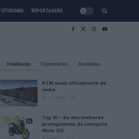
TOTURISMO
REPORTAGENS
Tendências
Comentários
Novidades
KTM muda oficialmente de
nome
15 JANEIRO, 2026
Top 10 – As dez melhores
protagonistas da categoria
Moto 125
10 MARÇO, 2023