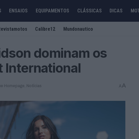
S
ENSAIOS
EQUIPAMENTOS
CLÁSSICAS
DICAS
MO
Revistamotos
Calibre12
Mundonautico
idson dominam os
 International
A
ue Homepage
,
Notícias
A