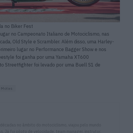
a no Biker Fest
 lugar no Campeonato Italiano de Motociclismo, nas
icada, Old Style e Scrambler. Além disso, uma Harley-
primeiro lugar no Performance Bagger Show e nos
reestyle foi ganha por uma Yamaha XT600
 Streetfighter foi levado por uma Buell S1 de
Motas
 décadas no âmbito do motociclismo, viajou pelo mundo
. Já foi piloto de velocidade, team manager, instrutor,