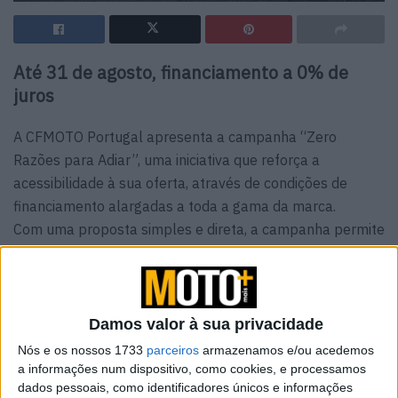
Até 31 de agosto, financiamento a 0% de
juros
A CFMOTO Portugal apresenta a campanha “Zero
Razões para Adiar”, uma iniciativa que reforça a
acessibilidade à sua oferta, através de condições de
financiamento alargadas a toda a gama da marca.
Com uma proposta simples e direta, a campanha permite
agora a aquisição de qualquer modelo CFMOTO com 0%
de juros, até 60 meses e 0€ de entrada, eliminando
barreiras à decisão de compra e garantindo uma solução
clara, transparente e ajustada às necessidades do
Damos valor à sua privacidade
consumidor.
Nós e os nossos 1733
parceiros
armazenamos e/ou acedemos
a informações num dispositivo, como cookies, e processamos
dados pessoais, como identificadores únicos e informações