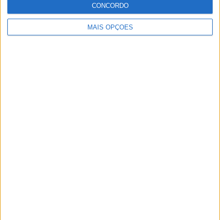
CONCORDO
particular MotoGP, SBK e Endurance.
MAIS OPÇÕES
Artigos relacionados
Novos Polaris apresentados
POR
PAULO ARAÚJO
7 AGOSTO, 2026