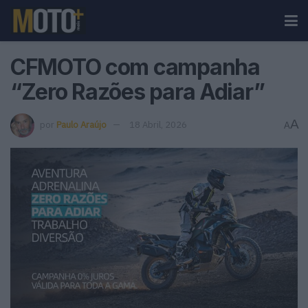
CFMOTO com campanha
“Zero Razões para Adiar”
A
por
Paulo Araújo
18 Abril, 2026
A