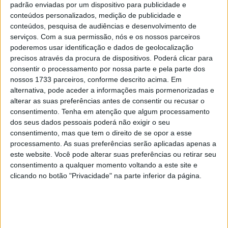
padrão enviadas por um dispositivo para publicidade e
conteúdos personalizados, medição de publicidade e
conteúdos, pesquisa de audiências e desenvolvimento de
serviços.
Com a sua permissão, nós e os nossos parceiros
poderemos usar identificação e dados de geolocalização
precisos através da procura de dispositivos. Poderá clicar para
consentir o processamento por nossa parte e pela parte dos
nossos 1733 parceiros, conforme descrito acima. Em
alternativa, pode aceder a informações mais pormenorizadas e
alterar as suas preferências antes de consentir ou recusar o
consentimento.
Tenha em atenção que algum processamento
dos seus dados pessoais poderá não exigir o seu
consentimento, mas que tem o direito de se opor a esse
A 675NK é uma naked popular da gama CFMoto
processamento. As suas preferências serão aplicadas apenas a
este website. Você pode alterar suas preferências ou retirar seu
Artigos relacionados
consentimento a qualquer momento voltando a este site e
clicando no botão "Privacidade" na parte inferior da página.
Novos Polaris apresentados
7 AGOSTO, 2026