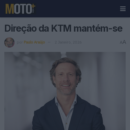
Direção da KTM mantém-se
A
por
Paulo Araújo
2 Janeiro, 2026
A