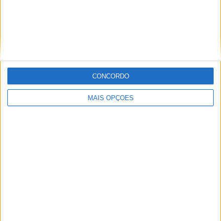
CONCORDO
Paulo Araújo
Com uma experiência de várias décadas no âmbito do
MAIS OPÇÕES
motociclismo, viajou pelo mundo cobrindo eventos nas
duas rodas. Já foi piloto de velocidade, team manager,
instrutor, jornalista e comentador de rádio e televisão,
especializando nas modalidades de velocidade, em
particular MotoGP, SBK e Endurance.
Artigos relacionados