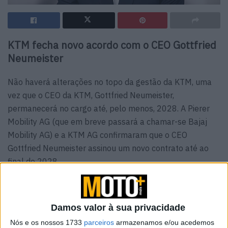
KTM fecha novo acordo com o CEO Gottfried
Neumeister
Não haverá alterações no topo da gestão da KTM, uma
vez que o CEO da KTM, Gottfried Neumeister,
permanecerá no cargo até, pelo menos, 2028. A Pierer
Mobility AG (que em breve passará a chamar-se Bajaj
Mobility AG) e a KTM AG confirmaram que o CEO
Gottfried Neumeister assinou um novo contrato até ao
final de 2028.
O novo contrato de Neumeister surge numa altura em
que a KTM, aparentemente, ultrapassou a pior fase da
sua crise financeira, depois de a Bajaj ter concluído a
Damos valor à sua privacidade
aquisição da
fabricante austríaca
em Novembro.
Nós e os nossos 1733
parceiros
armazenamos e/ou acedemos
Neumeister assumiu o cargo de CEO da Pierer Mobility