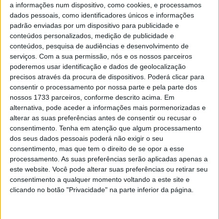
a informações num dispositivo, como cookies, e processamos
AG e da KTM AG a 23 de janeiro de 2025, substituindo
dados pessoais, como identificadores únicos e informações
Stefan Pierer, que desempenhava as funções de co-CEO
padrão enviadas por um dispositivo para publicidade e
conteúdos personalizados, medição de publicidade e
desde 1 de setembro de 2024.
conteúdos, pesquisa de audiências e desenvolvimento de
serviços.
Com a sua permissão, nós e os nossos parceiros
poderemos usar identificação e dados de geolocalização
precisos através da procura de dispositivos. Poderá clicar para
consentir o processamento por nossa parte e pela parte dos
nossos 1733 parceiros, conforme descrito acima. Em
alternativa, pode aceder a informações mais pormenorizadas e
alterar as suas preferências antes de consentir ou recusar o
consentimento.
Tenha em atenção que algum processamento
dos seus dados pessoais poderá não exigir o seu
consentimento, mas que tem o direito de se opor a esse
processamento. As suas preferências serão aplicadas apenas a
este website. Você pode alterar suas preferências ou retirar seu
consentimento a qualquer momento voltando a este site e
clicando no botão "Privacidade" na parte inferior da página.
Inicialmente, o contrato de Neumeister estender-se-ia
até ao final de agosto de 2026, mas agora deverá
manter-se à frente da KTM até 31 de dezembro de