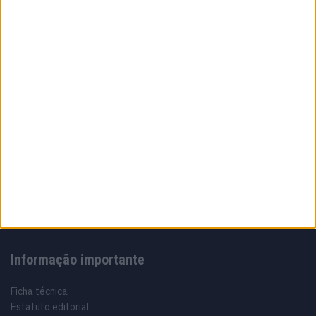
A fábrica da Lambretta renasce das ruínas
21 JUNHO, 2026
Sobre
Especialistas em Motos, MotoGP, MXGP, Enduro, SuperBikes,
Motocross, Trial
Informação importante
Ficha técnica
Estatuto editorial