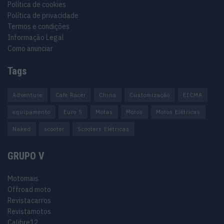
Política de cookies
Política de privacidade
Termos e condições
Informação Legal
Como anunciar
Tags
Adventure
Cafe Racer
China
Customização
EICMA
equipamento
Euro 5
Motas
Motos
Motos Elétricas
Naked
scooter
Scooters Elétricas
GRUPO V
Motomais
Offroad moto
Revistacarros
Revistamotos
Calibre12