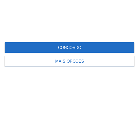
para o passageiro e o saco de depósito: cada Ducatista
pode escolher e ver os seus acessórios favoritos na
seção “ Configurador ” do site Ducati.com.
CONCORDO
MAIS OPÇÕES