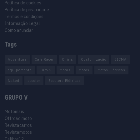
Política de cookies
Política de privacidade
Termos e condições
Informação Legal
Como anunciar
Tags
Adventure
Cafe Racer
China
Customização
EICMA
equipamento
Euro 5
Motas
Motos
Motos Elétricas
Naked
scooter
Scooters Elétricas
GRUPO V
Motomais
Offroad moto
Revistacarros
Revistamotos
Calibre12