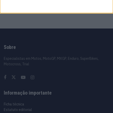
A fábrica da Lambretta renasce das ruínas
21 JUNHO, 2026
Sobre
Especialistas em Motos, MotoGP, MXGP, Enduro, SuperBikes,
Motocross, Trial
Informação importante
Ficha técnica
Estatuto editorial