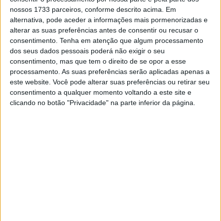
nossos 1733 parceiros, conforme descrito acima. Em
alternativa, pode aceder a informações mais pormenorizadas e
alterar as suas preferências antes de consentir ou recusar o
consentimento.
Tenha em atenção que algum processamento
dos seus dados pessoais poderá não exigir o seu
consentimento, mas que tem o direito de se opor a esse
processamento. As suas preferências serão aplicadas apenas a
este website. Você pode alterar suas preferências ou retirar seu
consentimento a qualquer momento voltando a este site e
clicando no botão "Privacidade" na parte inferior da página.
A Hypermotard 950 transmite leveza e essencialidade
graças às suas linhas tensas e limas. A referência ao
mundo supermotard pode encontrar-se na dupla saída
de escape elevada, no perfil plano do assento e nas
proporções extremas da moto, que comunicam agilidade
e adrenalina, mesmo quando paradas. Para além da
versão RVE em Graffiti Livery Evo, a família Hypermotard
é composta pela versão standard Hypermotard 950,
disponível em Ducati Red, e pela versão SP. Esta última