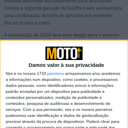
limitada disponível exclusivamente para os Estados
Unidos, a segunda geração do Graffiti Livery apresentava
uma combinação vibrante de detalhes em vermelho
Ducati, branco e preto.
A atualização de 2024 leva esse design para o próximo
nível, evoluindo para um esquema mais dinâmico e
visualmente impressionante. A moto mantém as suas
rodas de liga leve pretas de três raios, enquanto o
assento agora apresenta uma aparência cativante cor
Damos valor à sua privacidade
vermelha.
Nós e os nossos 1733
parceiros
armazenamos e/ou acedemos
a informações num dispositivo, como cookies, e processamos
Porque a diversão é (e será
dados pessoais, como identificadores únicos e informações
padrão enviadas por um dispositivo para publicidade e
sempre) uma prioridade!
conteúdos personalizados, medição de publicidade e
conteúdos, pesquisa de audiências e desenvolvimento de
serviços.
Com a sua permissão, nós e os nossos parceiros
poderemos usar identificação e dados de geolocalização
precisos através da procura de dispositivos. Poderá clicar para
consentir o processamento por nossa parte e pela parte dos