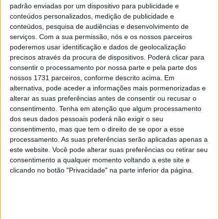
padrão enviadas por um dispositivo para publicidade e
Dentro da gama Ducati existem várias famílias de motos
conteúdos personalizados, medição de publicidade e
conteúdos, pesquisa de audiências e desenvolvimento de
capazes de equilibrar o típico espírito desportivo das
serviços.
Com a sua permissão, nós e os nossos parceiros
Rosse di Borgo Panigale com um elevado nível de
poderemos usar identificação e dados de geolocalização
conforto. Motos como as
Multistrada
, a
SuperSport 950
,
precisos através da procura de dispositivos. Poderá clicar para
a
Diavel 1260
e a
XDiavel
estão preparadas para cobrir
consentir o processamento por nossa parte e pela parte dos
nossos 1731 parceiros, conforme descrito acima. Em
longos percursos, mesmo se separados por vários dias
alternativa, pode aceder a informações mais pormenorizadas e
de viagem, e a escolha dos acessórios adequados e do
alterar as suas preferências antes de consentir ou recusar o
equipamento técnico correto tornam estas viagens ainda
consentimento.
Tenha em atenção que algum processamento
mais agradáveis para os motociclistas.
dos seus dados pessoais poderá não exigir o seu
consentimento, mas que tem o direito de se opor a esse
Por esta razão, o fabricante de Bolonha trabalha com
processamento. As suas preferências serão aplicadas apenas a
este website. Você pode alterar suas preferências ou retirar seu
cuidado e atenção na criação dos acessórios touring que
consentimento a qualquer momento voltando a este site e
constam do catálogo Ducati Performance, colaborando
clicando no botão "Privacidade" na parte inferior da página.
com as melhores empresas do sector e confiando o
design ao seu próprio Centro Stile. Esse compromisso
está refletido na produção de componente feitos à
medida de cada família de motos, que os Ducatisti podem