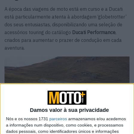
A época das viagens de moto está em curso e a Ducati
está particularmente atenta à abordagem ‘globetrotter’
dos seus entusiastas, disponibilizando uma seleção de
acessórios touring do catálogo
Ducati Performance
,
criados para aumentar o prazer de condução em cada
aventura.
Damos valor à sua privacidade
Nós e os nossos 1731
parceiros
armazenamos e/ou acedemos
a informações num dispositivo, como cookies, e processamos
dados pessoais, como identificadores únicos e informações