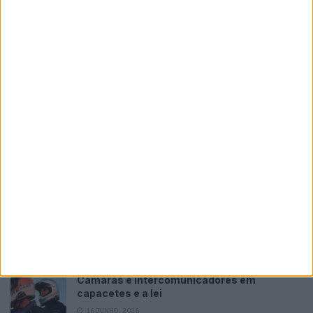
Volkswagen com queda de 33% nos lucros: más
notícias para a Ducati
POR
PAULO ARAÚJO
5 AGOSTO, 2026
Please
login
to join discussion
Tendências
Comentários
Novidades
KTM muda oficialmente de nome
15 JANEIRO, 2026
Top 10 – As dez melhores protagonistas da
categoria Moto 125
10 MARÇO, 2023
Câmaras e intercomunicadores em
capacetes e a lei
16 JUNHO, 2026