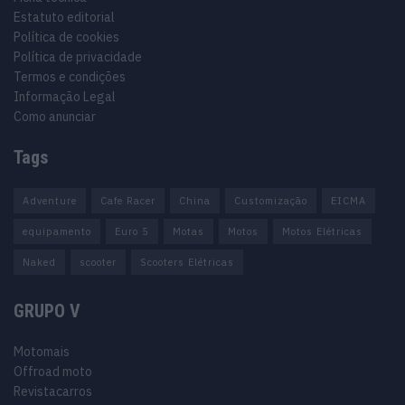
Estatuto editorial
Política de cookies
Política de privacidade
Termos e condições
Informação Legal
Como anunciar
Tags
Adventure
Cafe Racer
China
Customização
EICMA
equipamento
Euro 5
Motas
Motos
Motos Elétricas
Naked
scooter
Scooters Elétricas
GRUPO V
Motomais
Offroad moto
Revistacarros