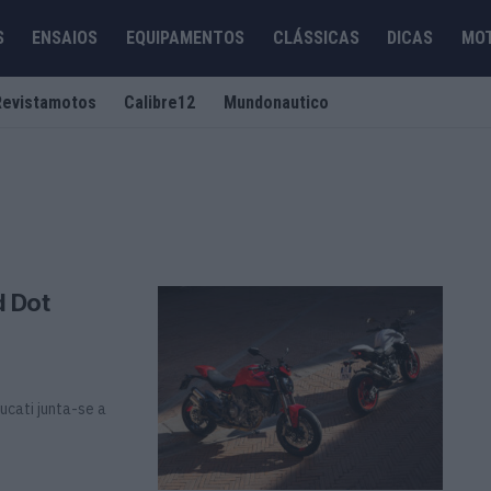
S
ENSAIOS
EQUIPAMENTOS
CLÁSSICAS
DICAS
MO
Revistamotos
Calibre12
Mundonautico
d Dot
ucati junta-se a