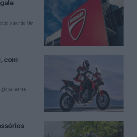
gale
 todo o mundo. Um
i, com
o globalmente
essórios