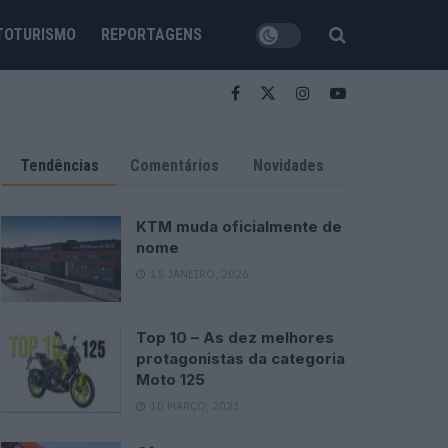
TOTURISMO
REPORTAGENS
Tendências
Comentários
Novidades
KTM muda oficialmente de
nome
15 JANEIRO, 2026
Top 10 – As dez melhores
protagonistas da categoria
Moto 125
10 MARÇO, 2023