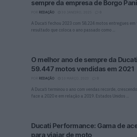
sempre da empresa de Borgo Pani
POR
REDAÇÃO
30 JANEIRO, 2025
0
A Ducati fechou 2023 com 58.224 motos entregues em
resultado que coloca o ano passado como ...
O melhor ano de sempre da Ducat
59.447 motos vendidas em 2021
POR
REDAÇÃO
10 MARÇO, 2023
0
A Ducati terminou o ano com vendas recorde, crescend
face a 2020 e em relação a 2019. Estados Unidos ...
Ducati Performance: Gama de ac
para viajar de moto