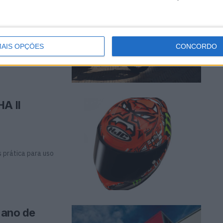
nta O modelo
ora ...
AIS OPÇÕES
CONCORDO
A II
s prática para uso
 ano de