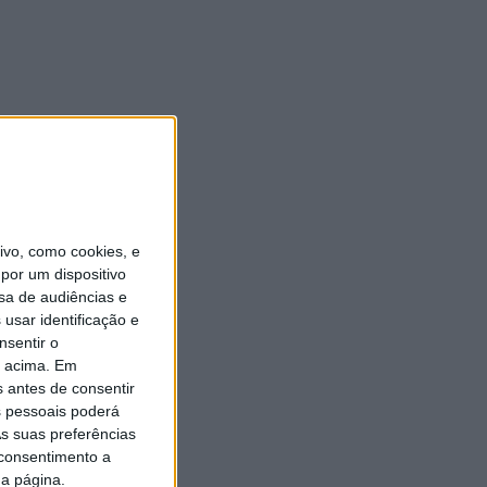
vo, como cookies, e
por um dispositivo
sa de audiências e
usar identificação e
nsentir o
o acima. Em
s antes de consentir
 pessoais poderá
s suas preferências
 consentimento a
da página.