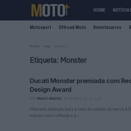
HOME
NOTÍCIA
Motosport
Offroad Moto
Revistacarros
Home
Tag
Monster
Etiqueta:
Monster
Ducati Monster premiada com Re
Design Award
POR
PAULO ARAÚJO
28 MAIO, 2026
0
Mais uma distinção para a topo de vendas da marca A D
marcas como a Honda e a ...