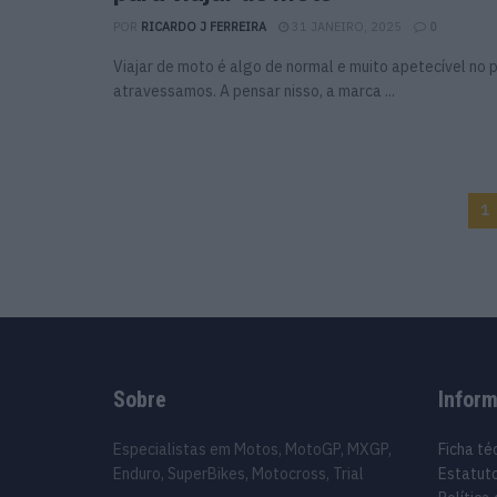
POR
RICARDO J FERREIRA
31 JANEIRO, 2025
0
Viajar de moto é algo de normal e muito apetecível no p
atravessamos. A pensar nisso, a marca ...
1
Sobre
Infor
Especialistas em Motos, MotoGP, MXGP,
Ficha té
Enduro, SuperBikes, Motocross, Trial
Estatuto