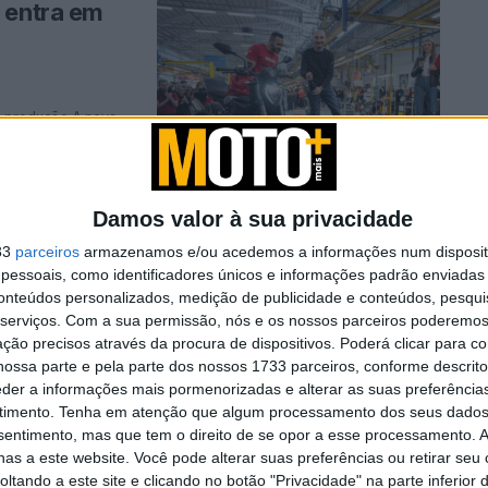
 entra em
de produção A nova
Damos valor à sua privacidade
33
parceiros
armazenamos e/ou acedemos a informações num dispositi
essoais, como identificadores únicos e informações padrão enviadas 
conteúdos personalizados, medição de publicidade e conteúdos, pesqui
ovo motor
serviços.
Com a sua permissão, nós e os nossos parceiros poderemos 
ção precisos através da procura de dispositivos. Poderá clicar para co
ossa parte e pela parte dos nossos 1733 parceiros, conforme descrit
eder a informações mais pormenorizadas e alterar as suas preferência
timento.
Tenha em atenção que algum processamento dos seus dados
nsentimento, mas que tem o direito de se opor a esse processamento. A
as a este website. Você pode alterar suas preferências ou retirar seu
tando a este site e clicando no botão "Privacidade" na parte inferior 