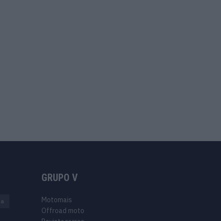
GRUPO V
Motomais
na
Offroad moto