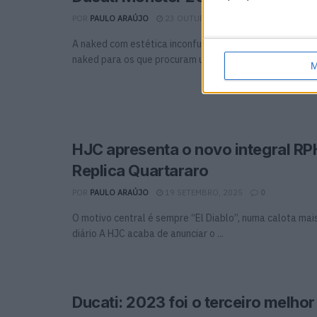
POR
PAULO ARAÚJO
23 OUTUBRO, 2025
0
A naked com estética inconfundível e tecnologia de po
naked para os que procuram uma moto icónica, encantad
M
HJC apresenta o novo integral RPH
Replica Quartararo
POR
PAULO ARAÚJO
19 SETEMBRO, 2025
0
O motivo central é sempre “El Diablo”, numa calota mai
diário A HJC acaba de anunciar o ...
Ducati: 2023 foi o terceiro melhor