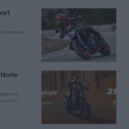
port
vo esquema de
 Norte
memorativo
a um dia ...