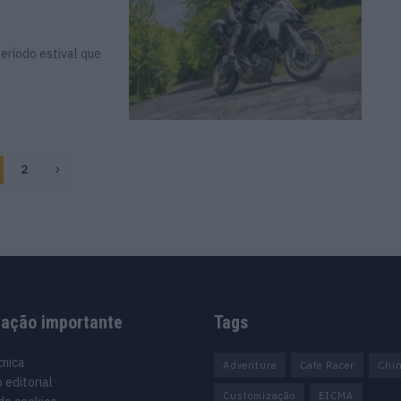
eríodo estival que
2
mação importante
Tags
cnica
Adventure
Cafe Racer
Chi
 editorial
Customização
EICMA