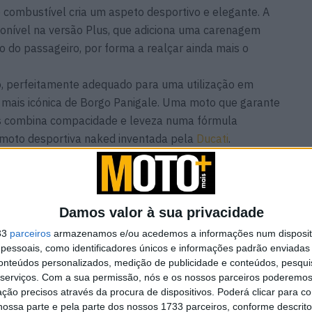
e combustível cria um aspeto desportivo e elegante. A
onível na versão Plus, que adiciona uma carenagem
 do passageiro, por forma a realçar ainda mais o
o, perfeitamente adequado para uma utilização em
 mais icónica de Borgo Panigale. Uma moto que garante
is combina compacidade e leveza numa fórmula
 moto desportiva naked inventada pela
Ducati
.
Damos valor à sua privacidade
entados
Vem aí o 42º Passeio de
Antigas de Sintra
33
parceiros
armazenamos e/ou acedemos a informações num dispositi
7 AGOSTO, 2026
essoais, como identificadores únicos e informações padrão enviadas 
conteúdos personalizados, medição de publicidade e conteúdos, pesqui
serviços.
Com a sua permissão, nós e os nossos parceiros poderemos 
ção precisos através da procura de dispositivos. Poderá clicar para co
ossa parte e pela parte dos nossos 1733 parceiros, conforme descrit