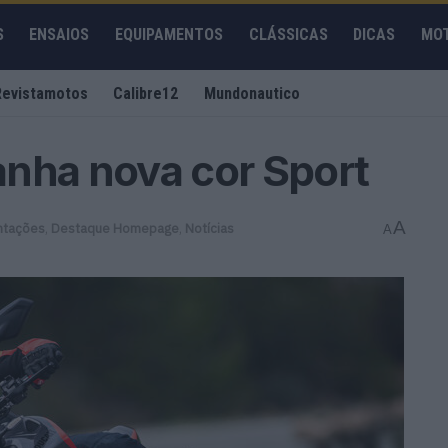
S
ENSAIOS
EQUIPAMENTOS
CLÁSSICAS
DICAS
MO
Revistamotos
Calibre12
Mundonautico
anha nova cor Sport
A
ntações
,
Destaque Homepage
,
Notícias
A