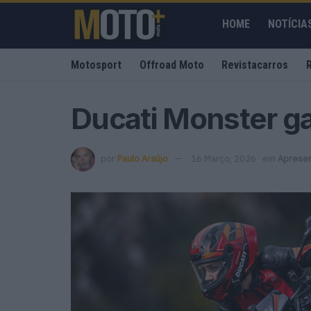
HOME
NOTÍCIA
Motosport
Offroad Moto
Revistacarros
Ducati Monster g
por
Paulo Araújo
16 Março, 2026
em
Aprese