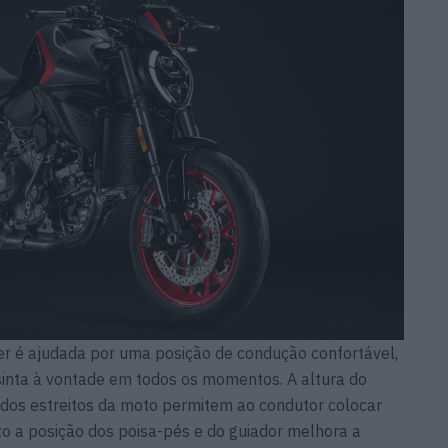
er é ajudada por uma posição de condução confortável,
sinta à vontade em todos os momentos. A altura do
dos estreitos da moto permitem ao condutor colocar
o a posição dos poisa-pés e do guiador melhora a