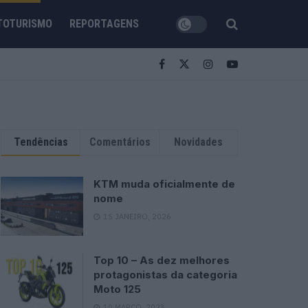
TOTURISMO
REPORTAGENS
Tendências
Comentários
Novidades
KTM muda oficialmente de
nome
15 JANEIRO, 2026
Top 10 – As dez melhores
protagonistas da categoria
Moto 125
10 MARÇO, 2023