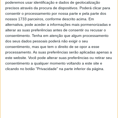
prática que ajuda a suavizar o fluxo do trânsito e a
poderemos usar identificação e dados de geolocalização
precisos através da procura de dispositivos. Poderá clicar para
reduzir os engarrafamentos. Mas o impacto vai muito
consentir o processamento por nossa parte e pela parte dos
para além disso.
nossos 1733 parceiros, conforme descrito acima. Em
alternativa, pode aceder a informações mais pormenorizadas e
Graças a esta legalização, as escolas de condução
alterar as suas preferências antes de consentir ou recusar o
poderão agora incluir a partilha de faixas nos seus
consentimento.
Tenha em atenção que algum processamento
treinos para a carta de condução. Isto significa que os
dos seus dados pessoais poderá não exigir o seu
consentimento, mas que tem o direito de se opor a esse
futuros motociclistas estarão mais bem treinados nesta
processamento. As suas preferências serão aplicadas apenas a
prática, reduzindo assim os riscos de comportamentos
este website. Você pode alterar suas preferências ou retirar seu
inadequados ou perigosos por parte dos mesmos.
consentimento a qualquer momento voltando a este site e
clicando no botão "Privacidade" na parte inferior da página.
Artigos relacionados
Honda Mugen da Mototrofa – Ainda se pode
votar pela moto nacional
10 AGOSTO, 2026
Royal Enfield Interceptor, Café Racer
Especial Acessível