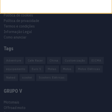
Ficha técnica
Estatuto editorial
Política de cookies
Política de privacidade
Termos e condições
Informação Legal
Como anunciar
Tags
Adventure
Cafe Racer
China
Customização
EICMA
equipamento
Euro 5
Motas
Motos
Motos Elétricas
Naked
scooter
Scooters Elétricas
GRUPO V
Motomais
Offroad moto