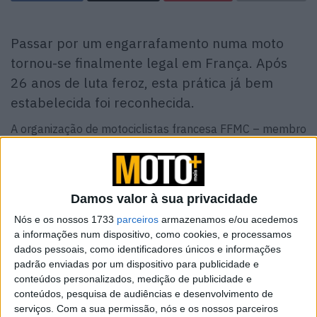
Passar por um engarrafamento numa moto
tornou-se finalmente legal em França. Após
26 anos de luta feroz, esta prática já bem
estabelecida foi reconhecida.
A organização de motociclistas francesa FFMC – membro
da FEMA – chama-lhe “Um grande passo em frente que
marca um passo decisivo na partilha de estradas e na
segurança dos utilizadores”.
Damos valor à sua privacidade
A ‘filtragem’, embora geralmente praticada por muitos
Nós e os nossos 1733
parceiros
armazenamos e/ou acedemos
motociclistas, estava até agora numa área legal cinzenta,
a informações num dispositivo, como cookies, e processamos
frequentemente tolerada, raramente sancionada. E
dados pessoais, como identificadores únicos e informações
padrão enviadas por um dispositivo para publicidade e
desde 2016 que as autoridades fazem experiências com
conteúdos personalizados, medição de publicidade e
isso. Após quase dez longos anos de experimentação,
conteúdos, pesquisa de audiências e desenvolvimento de
esta legalização traz o reconhecimento oficial a uma
serviços.
Com a sua permissão, nós e os nossos parceiros