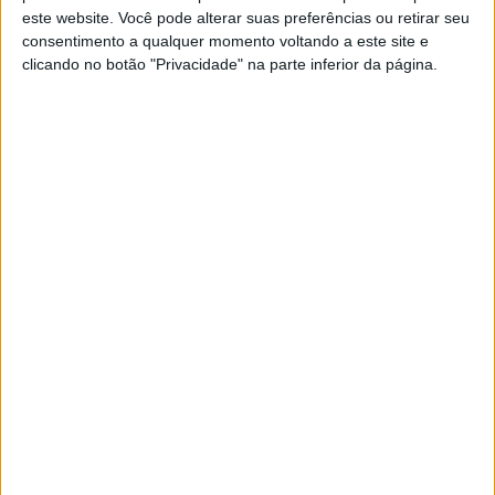
este website. Você pode alterar suas preferências ou retirar seu
consentimento a qualquer momento voltando a este site e
clicando no botão "Privacidade" na parte inferior da página.
A Honda Shine original, lançada em 2023 no mercado
indiano , é a essência do transporte básico. Possui um
motor de 99 cc refrigerado a ar, 7,3 cv, travões de tambor
acionados por cabo e um preço equivalente a cerca de
700 euros. Apenas o essencial, pura mobilidade que
conquistou mais de 300.000 compradores na Índia
somente em 2023, para se ter uma ideia.
Artigos relacionados
BSA Bantam 350 com nova cor para
celebrar o seu primeiro aniversário
9 AGOSTO, 2026
Nova Royal Enfield Himalayan 750
9 AGOSTO, 2026