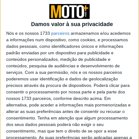
motor de combustão, inserir um motor elétrico e baterias,
e pronto.
A Honda está a trilhar ambos os caminhos. Patentes
Damos valor à sua privacidade
recentes da Honda mostram uma Honda elétrica que
Nós e os nossos 1733
parceiros
armazenamos e/ou acedemos
segue o caminho mais simples, baseada na ciclística da
a informações num dispositivo, como cookies, e processamos
Shine 100 , uma das motos mais acessíveis e básicas da
dados pessoais, como identificadores únicos e informações
padrão enviadas por um dispositivo para publicidade e
linha indiana. Uma escolha que pode parecer trivial, mas
conteúdos personalizados, medição de publicidade e
esconde uma estratégia comercial precisa.
conteúdos, pesquisa de audiências e desenvolvimento de
serviços.
Com a sua permissão, nós e os nossos parceiros
poderemos usar identificação e dados de geolocalização
precisos através da procura de dispositivos. Poderá clicar para
consentir o processamento por nossa parte e pela parte dos
nossos 1733 parceiros, conforme descrito acima. Em
alternativa, pode aceder a informações mais pormenorizadas e
alterar as suas preferências antes de consentir ou recusar o
consentimento.
Tenha em atenção que algum processamento
dos seus dados pessoais poderá não exigir o seu
consentimento, mas que tem o direito de se opor a esse
processamento. As suas preferências serão aplicadas apenas a