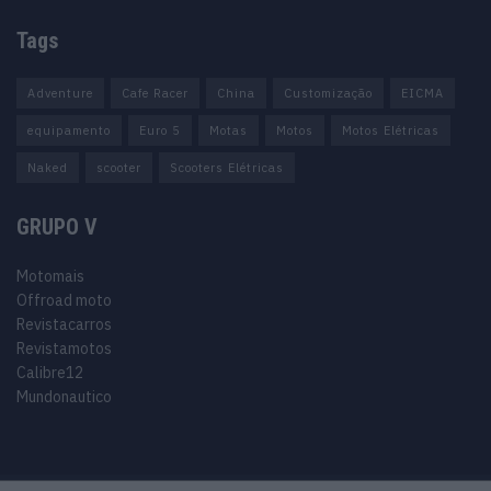
Tags
Adventure
Cafe Racer
China
Customização
EICMA
equipamento
Euro 5
Motas
Motos
Motos Elétricas
Naked
scooter
Scooters Elétricas
GRUPO V
Motomais
Offroad moto
Revistacarros
Revistamotos
Calibre12
Mundonautico