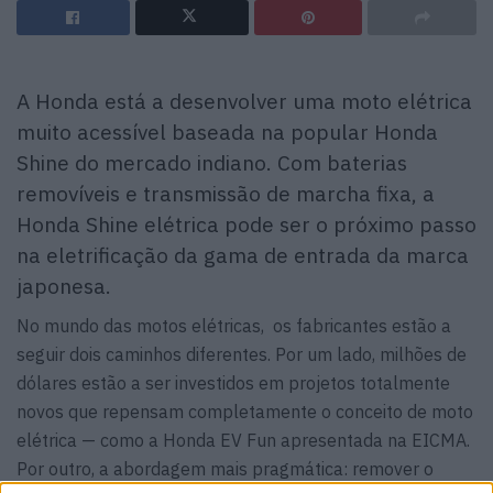
A Honda está a desenvolver uma moto elétrica
muito acessível baseada na popular Honda
Shine do mercado indiano. Com baterias
removíveis e transmissão de marcha fixa, a
Honda Shine elétrica pode ser o próximo passo
na eletrificação da gama de entrada da marca
japonesa.
No mundo das motos elétricas, os fabricantes estão a
seguir dois caminhos diferentes. Por um lado, milhões de
dólares estão a ser investidos em projetos totalmente
novos que repensam completamente o conceito de moto
elétrica — como a Honda EV Fun apresentada na EICMA.
Por outro, a abordagem mais pragmática: remover o