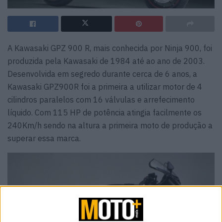
A Kawasaki GPZ 900 R, mais conhecida por Ninja 900, foi
produzida pela Kawasaki de 1984 até ao ano de 2003.
Desenvolvida em segredo durante cerca de 6 anos, a
Kawasaki GPZ900R foi a primeira a utilizar motor de 4
cilindros paralelos com 16 válvulas e arrefecimento
líquido. Com 115 HP de potência atingia facilmente os
240Km/h sendo na altura a primeira moto de produção a
superar essa marca.