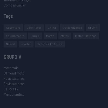
Como anunciar
Tags
Adventure
Cafe Racer
China
Customização
EICMA
equipamento
Euro 5
Motas
Motos
Motos Elétricas
Naked
scooter
Scooters Elétricas
GRUPO V
Motomais
Offroad moto
Revistacarros
Revistamotos
Calibre12
Mundonautico