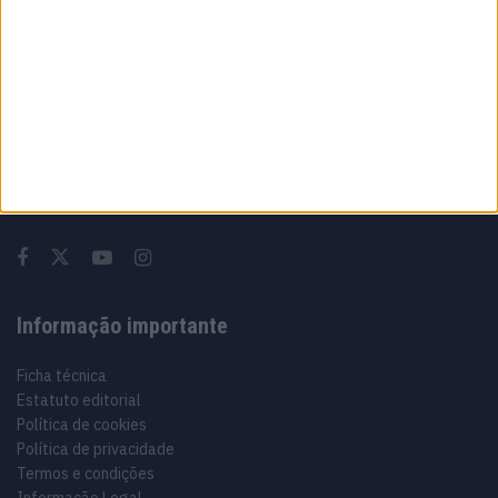
Sobre
Especialistas em Motos, MotoGP, MXGP, Enduro, SuperBikes,
Motocross, Trial
Informação importante
Ficha técnica
Estatuto editorial
Política de cookies
Política de privacidade
Termos e condições
Informação Legal