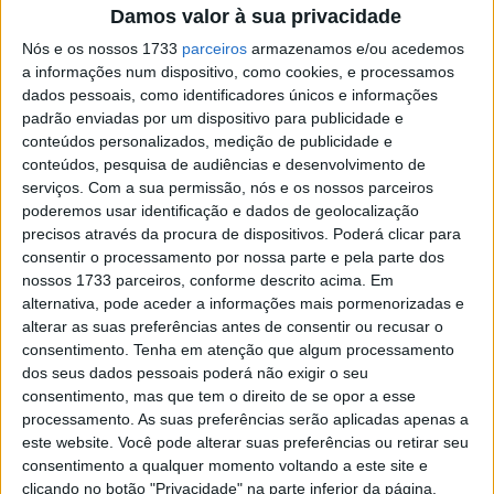
Damos valor à sua privacidade
Nós e os nossos 1733
parceiros
armazenamos e/ou acedemos
a informações num dispositivo, como cookies, e processamos
dados pessoais, como identificadores únicos e informações
padrão enviadas por um dispositivo para publicidade e
Kawasaki GPZ 900 R 1983
conteúdos personalizados, medição de publicidade e
conteúdos, pesquisa de audiências e desenvolvimento de
A aposta em modelos icónicos do passado tem sido uma
serviços.
Com a sua permissão, nós e os nossos parceiros
tendência de quase todas as marcas e a Kawasaki não
poderemos usar identificação e dados de geolocalização
tem sido excepção onde as suas Z900RS são a melhor
precisos através da procura de dispositivos. Poderá clicar para
consentir o processamento por nossa parte e pela parte dos
expressão dessa tendência. De acordo com os japoneses
nossos 1733 parceiros, conforme descrito acima. Em
da YOUNG Machine a gama de motos neo-clássicas da
alternativa, pode aceder a informações mais pormenorizadas e
Kawasaki parece não se ter por enquanto esgotado e a
alterar as suas preferências antes de consentir ou recusar o
produção de um novo modelo inspirado na mítica
consentimento.
Tenha em atenção que algum processamento
dos seus dados pessoais poderá não exigir o seu
GPZ900R parece estar eminente.
consentimento, mas que tem o direito de se opor a esse
processamento. As suas preferências serão aplicadas apenas a
este website. Você pode alterar suas preferências ou retirar seu
consentimento a qualquer momento voltando a este site e
clicando no botão "Privacidade" na parte inferior da página.