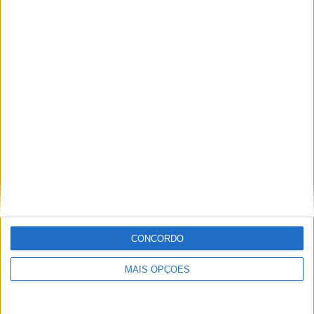
Kawasaki Z900 RS de 2020
CONCORDO
Kawasaki Z900 RS Café de 2020
O rendering 3D realizado pelos designers da YOUNG
MAIS OPÇÕES
Machine fazem-nos sonhar com o que poderá vir a ser a
nova neo-clássica da Kawasaki.