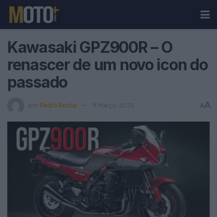
Kawasaki GPZ900R – O
renascer de um novo icon do
passado
A
por
Pedro Rocha
9 Março, 2023
A