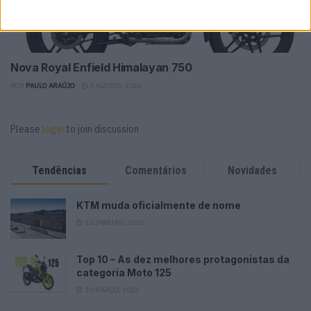
Nova Royal Enfield Himalayan 750
POR
PAULO ARAÚJO
9 AGOSTO, 2026
Please
login
to join discussion
Tendências
Comentários
Novidades
KTM muda oficialmente de nome
15 JANEIRO, 2026
Top 10 – As dez melhores protagonistas da
categoria Moto 125
10 MARÇO, 2023