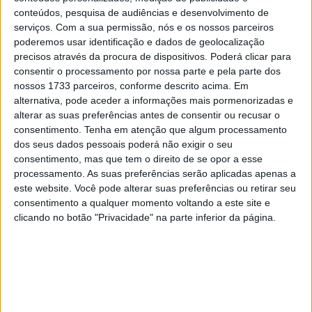
depois da hora do expediente. Esta café racer Zephyr de
conteúdos, pesquisa de audiências e desenvolvimento de
serviços.
Com a sua permissão, nós e os nossos parceiros
1991 é a moto pessoal de Linda – projetada e construída
poderemos usar identificação e dados de geolocalização
ao seu excelente gosto pessoal.
precisos através da procura de dispositivos. Poderá clicar para
consentir o processamento por nossa parte e pela parte dos
nossos 1733 parceiros, conforme descrito acima. Em
alternativa, pode aceder a informações mais pormenorizadas e
alterar as suas preferências antes de consentir ou recusar o
consentimento.
Tenha em atenção que algum processamento
dos seus dados pessoais poderá não exigir o seu
consentimento, mas que tem o direito de se opor a esse
processamento. As suas preferências serão aplicadas apenas a
este website. Você pode alterar suas preferências ou retirar seu
consentimento a qualquer momento voltando a este site e
clicando no botão "Privacidade" na parte inferior da página.