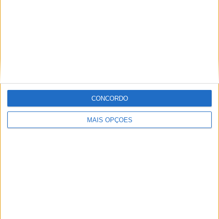
FCR35 de guilhotina e um punho de acelerador de ação
rápida.
(“Tive que importá-los do Japão, mas valeu cada
cêntimo.”)
CONCORDO
MAIS OPÇÕES
A origem das tubagens do escape perde-se na bruma do
tempo, mas o tubo intermédio e o silenciador foram