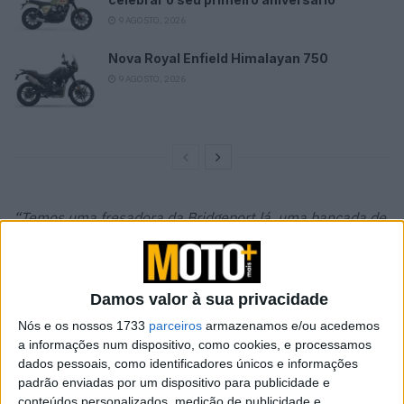
9 AGOSTO, 2026
Nova Royal Enfield Himalayan 750
9 AGOSTO, 2026
“Temos uma fresadora da Bridgeport lá, uma bancada de
moto hidráulica, um pequeno torno mecânico, soldadores
MIG e TIG e ferramentas para o trabalho de chapa”,
diz
Paul.
“A cama da fresadora também funciona como uma
Damos valor à sua privacidade
bancada de trabalho para dobrador de tubos, rolos de
Nós e os nossos 1733
parceiros
armazenamos e/ou acedemos
chapas e coisas assim
!”
a informações num dispositivo, como cookies, e processamos
dados pessoais, como identificadores únicos e informações
Apesar das instalações apertadas, o negócio prospera.
padrão enviadas por um dispositivo para publicidade e
Linda dirige a empresa, enquanto Paul entra em campo
conteúdos personalizados, medição de publicidade e