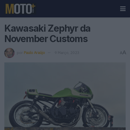
Kawasaki Zephyr da
November Customs
A
por
Paulo Araújo
9 Março, 2023
A